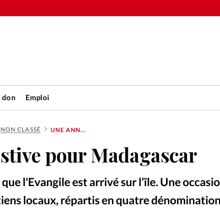
n don
Emploi
NON CLASSÉ
UNE ANNÉE FESTIVE POUR MADAGASCAR
Accueil
estive pour Madagascar
rétienne
Les abo
 que l'Evangile est arrivé sur l’île. Une occasi
nique
Faire u
tiens locaux, répartis en quatre dénomination