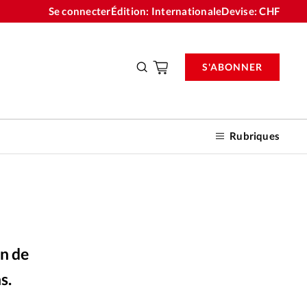
Se connecter
Édition: Internationale
Devise:
CHF
S'ABONNER
Rubriques
nnements
on de
n don
s.