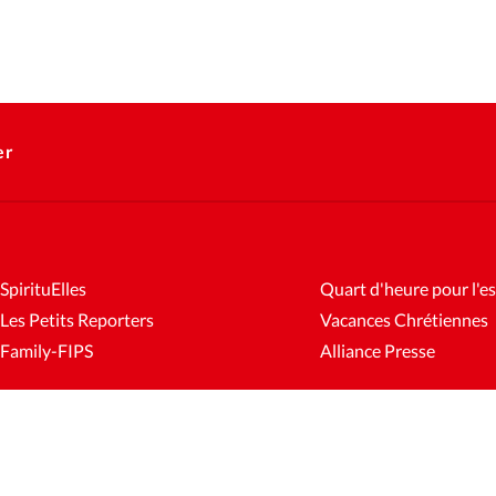
er
SpirituElles
Quart d'heure pour l'es
Les Petits Reporters
Vacances Chrétiennes
Family-FIPS
Alliance Presse
es
Mentions légales
Gestion des cookies