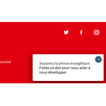
sentiel
Soutenez la presse évangélique.
Faites un don pour nous aider à
nous développer
Support et maintenance:
Solutions Kläy