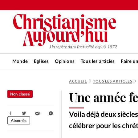
Un repère dans l'actualité depuis 1872
Monde
Eglises
Opinions
Tous les articles
Faire u
ACCUEIL
TOUS LES ARTICLES
RUBRIQUES
Une année f
Non classé
Tous les articles
Actualité ch
Voila déjà deux siècles
Partager:
Actualité internationale
Chro
Abonnés
célébrer pour les chré