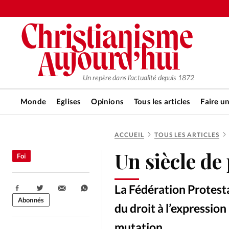
Un repère dans l'actualité depuis 1872
Monde
Eglises
Opinions
Tous les articles
Faire u
ACCUEIL
TOUS LES ARTICLES
RUBRIQUES
Un siècle de
Foi
Tous les articles
Actualité ch
La Fédération Protest
Partager:
Actualité internationale
Chro
Abonnés
du droit à l’expressio
mutation