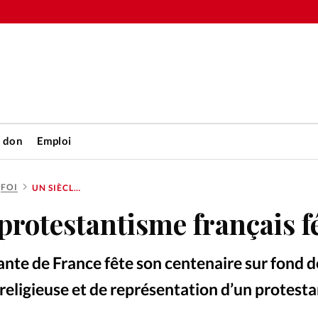
n don
Emploi
FOI
UN SIÈCLE DE PROTESTANTISME FRANÇAIS FÉDÉRÉ
Accueil
 protestantisme français f
rétienne
Les abo
ante de France fête son centenaire sur fond 
nique
Faire u
n religieuse et de représentation d’un protest