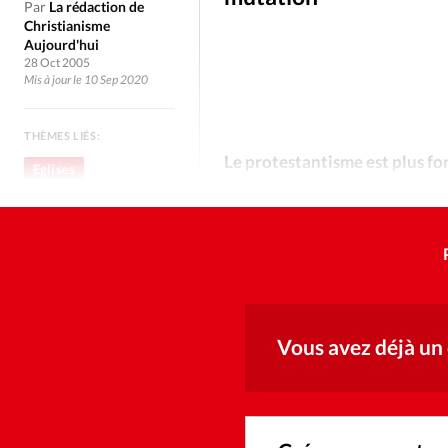
Culture
Dossier
Eglises
Par
La rédaction de
Christianisme
Aujourd'hui
Génération réveil
Monde
28 Oct 2005
Mis à jour le 10 Sep 2020
Publireportage
Relations Auj
THÈMES LIÉS:
Le protestantisme est plus fort
Eglises
Société
Tour du monde des Eg
Histoire
Trait d'Ixène
Vécu
Vie Int
Vous avez déjà un