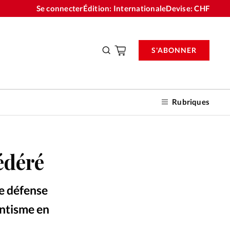
Se connecter
Édition: Internationale
Devise:
CHF
S'ABONNER
Rubriques
édéré
nnements
de défense
n don
antisme en