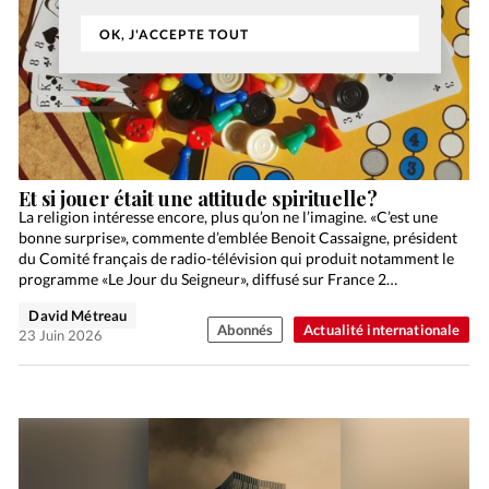
OK, J'ACCEPTE TOUT
Et si jouer était une attitude spirituelle?
La religion intéresse encore, plus qu’on ne l’imagine. «C’est une
bonne surprise», commente d’emblée Benoit Cassaigne, président
du Comité français de radio-télévision qui produit notamment le
programme «Le Jour du Seigneur», diffusé sur France 2…
David Métreau
Abonnés
Actualité internationale
23 Juin 2026