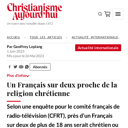
Un repère dans l'actualité depuis 1872
ACCUEIL
TOUS LES ARTICLES
ACTUALITÉ INTERNATIONALE
S'ABONNER
Par
Geoffrey Leplang
Actualité internationale
1 Juin 2023
Monde
Mis à jour le 26 Mai 2023
Eglises
Abonnés
Partager:
Opinions
Plus d’infos
Un Français sur deux proche de la
Tous les articles
religion chrétienne
Faire un don
Emploi
Selon une enquête pour le comité français de
radio-télévision (CFRT), près d’un Français
Se connecter
sur deux de plus de 18 ans serait chrétien ou