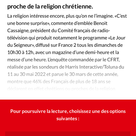
Édition: Internationale
proche de la religion chrétienne.
Istockphoto - DR
©
Devise:
CHF
La religion intéresse encore, plus qu’on ne l’imagine. «C’est
une bonne surprise», commente d’emblée Benoit
RUBRIQUES
Tous les articles
Actualité chrétienne
Cassaigne, président du Comité français de radio-
télévision qui produit notamment le programme «Le Jour
Actualité internationale
Chronique
Culture
du Seigneur», diffusé sur France 2 tous les dimanches de
Dossier
Eglises
Foi
Génération réveil
Monde
10h30 à 12h, avec un magazine d’une demi-heure et la
Opinions
Publireportage
Relations Aujourd'hui
messe d’une heure. L’enquête commandée par le CFRT,
Société
Tour du monde des Eglises
Trait d'Ixène
réalisée par les sondeurs de Harris Interactive/Toluna du
11 au 30 mai 2022 et parue le 30 mars de cette année,
Vécu
Vie Intérieure
montre que 46% des Français de plus de 18 ans se
déclarent en effet chrétiens ou proches de la religion
chrétienne.
Pour poursuivre la lecture, choisissez une des options
suivantes :