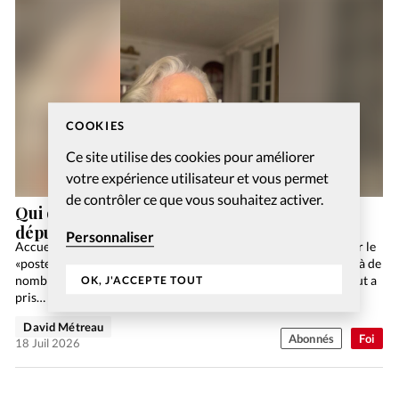
COOKIES
Ce site utilise des cookies pour améliorer
votre expérience utilisateur et vous permet
de contrôler ce que vous souhaitez activer.
Qui dites-vous que je suis? Avec l’ancienne
députée Georgina Dufoix
Personnaliser
Accueillant, vivant et serviable: c’est ainsi qu’on pourrait définir le
«poste» de Genève 2. C’est bien par l’accueil et le service offert à de
nombreux intéressés que cette communauté de l’Armée du Salut a
OK, J'ACCEPTE TOUT
pris…
David Métreau
Abonnés
Foi
18 Juil 2026