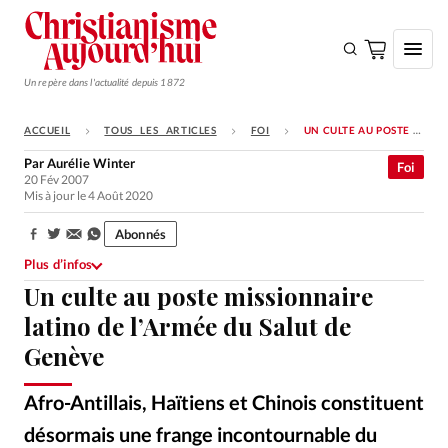
Un repère dans l'actualité depuis 1872
ACCUEIL
TOUS LES ARTICLES
FOI
UN CULTE AU POSTE MISSIONNAIRE LATINO DE L’ARMÉE DU SALUT DE GENÈVE
S'ABONNER
Par
Aurélie Winter
Foi
20 Fév 2007
Monde
Mis à jour le 4 Août 2020
Eglises
Abonnés
Partager:
Opinions
Plus d’infos
Un culte au poste missionnaire
Tous les articles
latino de l’Armée du Salut de
Faire un don
Genève
Emploi
Afro-Antillais, Haïtiens et Chinois constituent
Se connecter
désormais une frange incontournable du