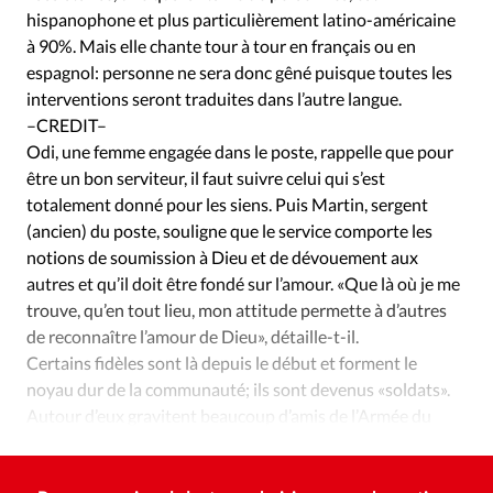
hispanophone et plus particulièrement latino-américaine
à 90%. Mais elle chante tour à tour en français ou en
espagnol: personne ne sera donc gêné puisque toutes les
interventions seront traduites dans l’autre langue.
–CREDIT–
Odi, une femme engagée dans le poste, rappelle que pour
être un bon serviteur, il faut suivre celui qui s’est
totalement donné pour les siens. Puis Martin, sergent
(ancien) du poste, souligne que le service comporte les
notions de soumission à Dieu et de dévouement aux
autres et qu’il doit être fondé sur l’amour. «Que là où je me
trouve, qu’en tout lieu, mon attitude permette à d’autres
de reconnaître l’amour de Dieu», détaille-t-il.
Certains fidèles sont là depuis le début et forment le
noyau dur de la communauté; ils sont devenus «soldats».
Autour d’eux gravitent beaucoup d’amis de l’Armée du
Salut et de personnes de passage, parfois clandestins.