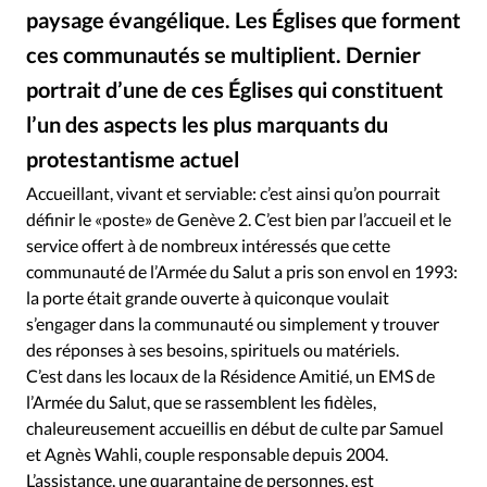
Édition: Internationale
paysage évangélique. Les Églises que forment
Devise:
CHF
ces communautés se multiplient. Dernier
portrait d’une de ces Églises qui constituent
RUBRIQUES
Tous les articles
Actualité chrétienne
l’un des aspects les plus marquants du
Actualité internationale
Chronique
Culture
protestantisme actuel
Dossier
Eglises
Foi
Génération réveil
Monde
Accueillant, vivant et serviable: c’est ainsi qu’on pourrait
Opinions
Publireportage
Relations Aujourd'hui
définir le «poste» de Genève 2. C’est bien par l’accueil et le
Société
Tour du monde des Eglises
Trait d'Ixène
service offert à de nombreux intéressés que cette
Vécu
Vie Intérieure
communauté de l’Armée du Salut a pris son envol en 1993:
la porte était grande ouverte à quiconque voulait
s’engager dans la communauté ou simplement y trouver
des réponses à ses besoins, spirituels ou matériels.
C’est dans les locaux de la Résidence Amitié, un EMS de
l’Armée du Salut, que se rassemblent les fidèles,
chaleureusement accueillis en début de culte par Samuel
et Agnès Wahli, couple responsable depuis 2004.
L’assistance, une quarantaine de personnes, est