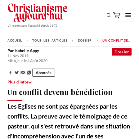
Un repère dans l'actualité depuis 1872
ACCUEIL
TOUS LES ARTICLES
DOSSIER
UN CONFLIT DEVENU BÉNÉDICTION
S'ABONNER
Par
Isabelle Appy
Dossier
11 Nov 2011
Monde
Mis à jour le 4 Août 2020
Eglises
Abonnés
Partager:
Opinions
Plus d’infos
Un conflit devenu bénédiction
Tous les articles
Faire un don
Les Eglises ne sont pas épargnées par les
Emploi
conflits. La preuve avec le témoignage de ce
pasteur, qui s'est retrouvé dans une situation
Se connecter
d'incompréhension avec l'un de ses