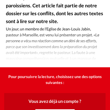
Édition: Internationale
paroissiens. Cet article fait partie de notre
Devise:
CHF
dossier sur les conflits, dont les autres textes
RUBRIQUES
sont à lire sur notre site.
Tous les articles
Actualité chrétienne
Un jour, un membre de l’Eglise de Jean-Louis Jabin,
Actualité internationale
Chronique
Culture
pasteur à Marseille, est venu lui présenter un projet.
«La
Dossier
Eglises
Foi
Génération réveil
Monde
personne a vécu ma réaction comme un déni de ses efforts,
Opinions
Publireportage
Relations Aujourd'hui
parce que son investissement dans la préparation du projet
avait été important»
, regrette le pasteur. La faute à une
Société
Tour du monde des Eglises
Trait d'Ixène
mauvaise compréhension mutuelle et à un manque de
Vécu
Vie Intérieure
communication.
Pour poursuivre la lecture, choisissez une des options
suivantes :
Vous avez déjà un compte ?