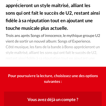
Édition: Internationale
apprécieront un style maîtrisé, alliant les
Devise:
CHF
sons qui ont fait le succès de U2, restant ainsi
RUBRIQUES
fidèle à sa réputation tout en ajoutant une
Tous les articles
Actualité chrétienne
touche musicale plus actuelle.
DR
©
Actualité internationale
Chronique
Culture
Trois ans après Songs of innocence, le mythique groupe U2
Dossier
Eglises
Foi
Génération réveil
Monde
vient de sortir un nouvel album: Songs of Experience.
Opinions
Publireportage
Relations Aujourd'hui
Côté musique, les fans de la bande à Bono apprécieront un
Société
Tour du monde des Eglises
Trait d'Ixène
style maîtrisé, alliant les sons qui ont fait le succès de U2,
restant ainsi fidèle à sa réputation tout en ajoutant une
Vécu
Vie Intérieure
touche musicale plus actuelle.
Pour poursuivre la lecture, choisissez une des options
suivantes :
Vous avez déjà un compte ?