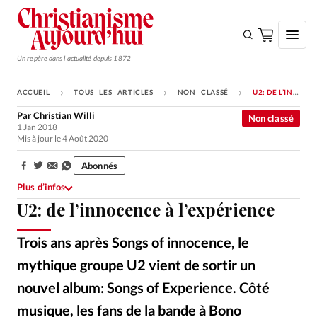
Un repère dans l'actualité depuis 1872
ACCUEIL
TOUS LES ARTICLES
NON CLASSÉ
U2: DE L’INNOCENCE À L’EXPÉRIENCE
S'ABONNER
Par
Christian Willi
Non classé
1 Jan 2018
Monde
Mis à jour le 4 Août 2020
Eglises
Abonnés
Partager:
Opinions
Plus d’infos
U2: de l’innocence à l’expérience
Tous les articles
Faire un don
Trois ans après Songs of innocence, le
Emploi
mythique groupe U2 vient de sortir un
nouvel album: Songs of Experience. Côté
Se connecter
musique, les fans de la bande à Bono