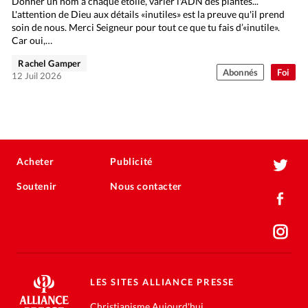
Donner un nom à chaque étoile, varier l'ADN des plantes...
L'attention de Dieu aux détails «inutiles» est la preuve qu'il prend
soin de nous. Merci Seigneur pour tout ce que tu fais d’«inutile».
Car oui,…
Rachel Gamper
Abonnés
Foi
12 Juil 2026
Acheter
Publicité
Soutenir
Nous contacter
LES SITES ALLIANCE PRESSE
Christianisme Aujourd'hui