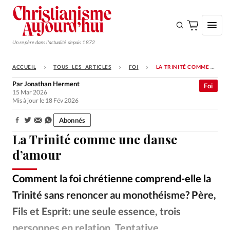
Un repère dans l'actualité depuis 1872
ACCUEIL
TOUS LES ARTICLES
FOI
LA TRINITÉ COMME UNE DANSE D’AMOUR
S'ABONNER
Par
Jonathan Herment
Foi
15 Mar 2026
Monde
Mis à jour le 18 Fév 2026
Eglises
Abonnés
Partager:
Opinions
La Trinité comme une danse
Tous les articles
d’amour
Faire un don
Comment la foi chrétienne comprend-elle la
Emploi
Trinité sans renoncer au monothéisme? Père,
Fils et Esprit: une seule essence, trois
Se connecter
personnes en relation. Tentative