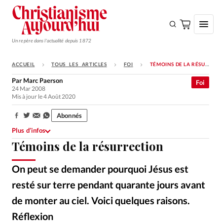
Un repère dans l'actualité depuis 1872
ACCUEIL
TOUS LES ARTICLES
FOI
TÉMOINS DE LA RÉSURRECTION
S'ABONNER
Par
Marc Paerson
Foi
24 Mar 2008
Monde
Mis à jour le 4 Août 2020
Eglises
Abonnés
Partager:
Opinions
Plus d’infos
Témoins de la résurrection
Tous les articles
Faire un don
On peut se demander pourquoi Jésus est
Emploi
resté sur terre pendant quarante jours avant
de monter au ciel. Voici quelques raisons.
Se connecter
Réflexion
Alliance Presse
©