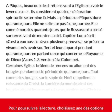
Édition: Internationale
A Pâques, beaucoup de chrétiens vont à l’Eglise ou voir le
Devise:
CHF
lever du soleil. Ils considèrent que leur célébration
spirituelle se termine là. Mais la période de Pâques dure
RUBRIQUES
quarante jours. Elle ne se limite pas à une journée. Elle
Tous les articles
Actualité chrétienne
commémore les quarante jours que le Ressuscité a passé
Actualité internationale
Chronique
Culture
sur terre avant de monter au ciel. L’apôtre Luc a écrit :
Dossier
Eglises
Foi
Génération réveil
Monde
«C’est à eux aussi qu’avec plusieurs preuves, il se présenta
Opinions
Publireportage
Relations Aujourd'hui
vivant après avoir souffert et leur apparut pendant
quarante jours en parlant de ce qui concerne le Royaume
Société
Tour du monde des Eglises
Trait d'Ixène
de Dieu» (Actes 1, 3, version à la Colombe).
Vécu
Vie Intérieure
Certaines Églises brûlent de l’encens ou allument des
bougies pendant cette période de quarante jours. Tout
comme les bougies sur le sapin de Noël rappellent la
naissance du Christ, la Lumière du monde, ainsi ces
bougies aident les croyants à se souvenir que le Christ a
passé quarante jours sur terre après sa résurrection.
Pour poursuivre la lecture, choisissez une des options