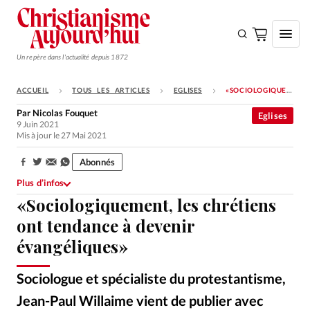
Un repère dans l'actualité depuis 1872
ACCUEIL
TOUS LES ARTICLES
EGLISES
«SOCIOLOGIQUEMENT, LES CHRÉTIENS ONT TENDANCE À DEVENIR ÉVANGÉLIQUES»
S'ABONNER
Par
Nicolas Fouquet
Eglises
9 Juin 2021
Monde
Mis à jour le 27 Mai 2021
Eglises
Abonnés
Partager:
Opinions
Plus d’infos
«Sociologiquement, les chrétiens
Tous les articles
ont tendance à devenir
Faire un don
évangéliques»
Emploi
Sociologue et spécialiste du protestantisme,
Se connecter
Jean-Paul Willaime vient de publier avec