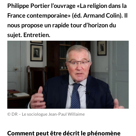
Édition: Internationale
Philippe Portier l’ouvrage «La religion dans la
Devise:
CHF
France contemporaine» (éd. Armand Colin). Il
nous propose un rapide tour d’horizon du
RUBRIQUES
Tous les articles
Actualité chrétienne
sujet. Entretien.
iStock
©
Actualité internationale
Chronique
Culture
Dossier
Eglises
Foi
Génération réveil
Monde
Opinions
Publireportage
Relations Aujourd'hui
Société
Tour du monde des Eglises
Trait d'Ixène
Vécu
Vie Intérieure
© DR
–
Le sociologue Jean-Paul Willaime
Comment peut être décrit le phénomène