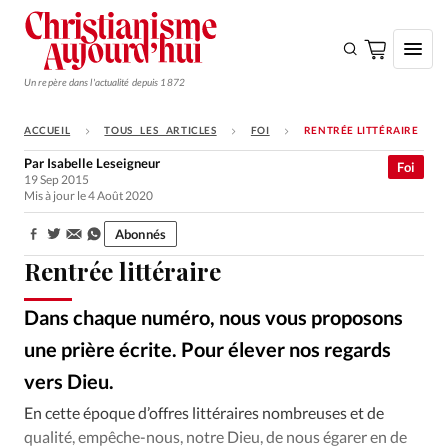
Un repère dans l'actualité depuis 1872
ACCUEIL
TOUS LES ARTICLES
FOI
RENTRÉE LITTÉRAIRE
S'ABONNER
Par
Isabelle Leseigneur
Foi
19 Sep 2015
Monde
Mis à jour le 4 Août 2020
Eglises
Abonnés
Partager:
Opinions
Rentrée littéraire
Tous les articles
Dans chaque numéro, nous vous proposons
Faire un don
une prière écrite. Pour élever nos regards
Emploi
vers Dieu.
En cette époque d’offres littéraires nombreuses et de
Se connecter
qualité, empêche-nous, notre Dieu, de nous égarer en de