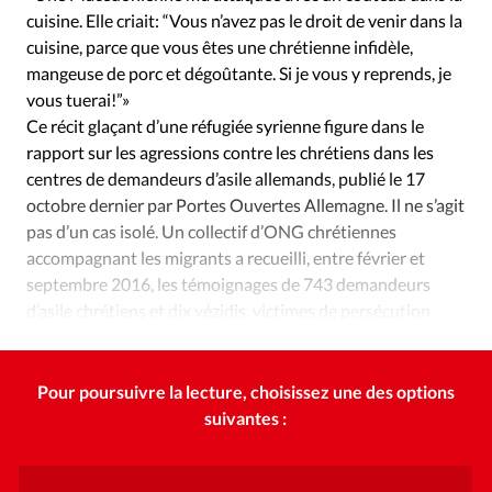
Édition: Internationale
cuisine. Elle criait: “Vous n’avez pas le droit de venir dans la
Devise:
CHF
cuisine, parce que vous êtes une chrétienne infidèle,
mangeuse de porc et dégoûtante. Si je vous y reprends, je
RUBRIQUES
vous tuerai!”»
Tous les articles
Actualité chrétienne
Ce récit glaçant d’une réfugiée syrienne figure dans le
Actualité internationale
Chronique
Culture
rapport sur les agressions contre les chrétiens dans les
Dossier
Eglises
Foi
Génération réveil
Monde
centres de demandeurs d’asile allemands, publié le 17
octobre dernier par Portes Ouvertes Allemagne. Il ne s’agit
Opinions
Publireportage
Relations Aujourd'hui
pas d’un cas isolé. Un collectif d’ONG chrétiennes
Société
Tour du monde des Eglises
Trait d'Ixène
accompagnant les migrants a recueilli, entre février et
Vécu
Vie Intérieure
septembre 2016, les témoignages de 743 demandeurs
d’asile chrétiens et dix yézidis, victimes de persécution
dans les différents Länder allemands.
Pour poursuivre la lecture, choisissez une des options
suivantes :