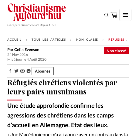
Un repère dans l'actualité depuis 1872
ACCUEIL
TOUS LES ARTICLES
NON CLASSÉ
RÉFUGIÉS CHRÉTIENS VIOLENTÉS PAR LEURS PAIRS MUSULMANS
S'ABONNER
Par
Celia Evenson
Non classé
24 Nov 2016
Monde
Mis à jour le 4 Août 2020
Eglises
Abonnés
Partager:
Opinions
Réfugiés chrétiens violentés par
Tous les articles
leurs pairs musulmans
Faire un don
Une étude approfondie confirme les
Emploi
agressions des chrétiens dans les camps
d’accueil en Allemagne. Etat des lieux.
Se connecter
iStockphoto
©
«Une Macédonienne m’a attaquée avec un couteau dans la