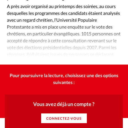
Édition: Internationale
A près avoir organisé au printemps des soirées, au cours
Devise:
CHF
desquelles les programmes des candidats étaient analysés
avec un regard chrétien, l’Université Populaire
RUBRIQUES
Protestante a mis en place une enquête sur le vote des
Tous les articles
Actualité chrétienne
chrétiens, en particulier évangéliques. 1015 personnes ont
Actualité internationale
Chronique
Culture
accepté de répondre à cette consultation revenant sur le
Dossier
Eglises
Foi
Génération réveil
Monde
vote des élections présidentielles depuis 2007. Parmi les
Opinions
Publireportage
Relations Aujourd'hui
réponses, 868 étaient issues de personnes se déclarant
protestantes évangéliques.
Société
Tour du monde des Eglises
Trait d'Ixène
Vécu
Vie Intérieure
Pour poursuivre la lecture, choisissez une des options
suivantes :
Vous avez déjà un compte ?
CONNECTEZ-VOUS