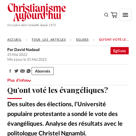
Un repère dans l'actualité depuis 1872
ACCUEIL
TOUS LES ARTICLES
EGLISES
QU’ONT VOTÉ LES ÉVANGÉLIQUES?
S'ABONNER
Par
David Nadaud
Eglises
25 Mai 2022
Monde
Mis à jour le 31 Mai 2022
Eglises
Abonnés
Partager:
Opinions
Plus d’infos
Qu’ont voté les évangéliques?
Tous les articles
Faire un don
Des suites des élections, l’Université
Emploi
populaire protestante a sondé le vote des
évangéliques. Analyse des résultats avec le
Se connecter
politologue Christel Ngnambi.
Istockphoto - Imago Dei
©