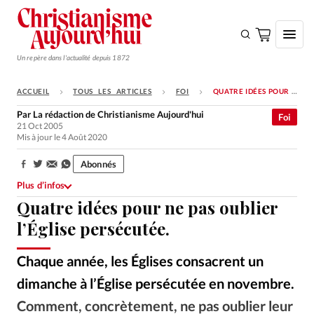
Un repère dans l'actualité depuis 1872
ACCUEIL
TOUS LES ARTICLES
FOI
QUATRE IDÉES POUR NE PAS OUBLIER L’ÉGLISE PERSÉCUTÉE.
S'ABONNER
Par
La rédaction de Christianisme Aujourd'hui
Foi
21 Oct 2005
Monde
Mis à jour le 4 Août 2020
Eglises
Abonnés
Partager:
Opinions
Plus d’infos
Quatre idées pour ne pas oublier
Tous les articles
l’Église persécutée.
Faire un don
Emploi
Chaque année, les Églises consacrent un
dimanche à l’Église persécutée en novembre.
Se connecter
Comment, concrètement, ne pas oublier leur