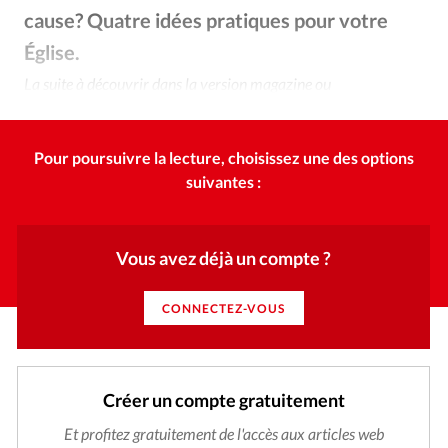
Édition: Internationale
cause? Quatre idées pratiques pour votre
Devise:
CHF
Église.
RUBRIQUES
La suite à découvrir dans la version magazine ou
Tous les articles
Actualité chrétienne
téléchargeable du Christianisme Aujourd’hui.
Actualité internationale
Chronique
Culture
Pour poursuivre la lecture, choisissez une des options
Dossier
Eglises
Foi
Génération réveil
Monde
suivantes :
Opinions
Publireportage
Relations Aujourd'hui
Société
Tour du monde des Eglises
Trait d'Ixène
Vécu
Vie Intérieure
Vous avez déjà un compte ?
CONNECTEZ-VOUS
Créer un compte gratuitement
Et profitez gratuitement de l'accès aux articles web