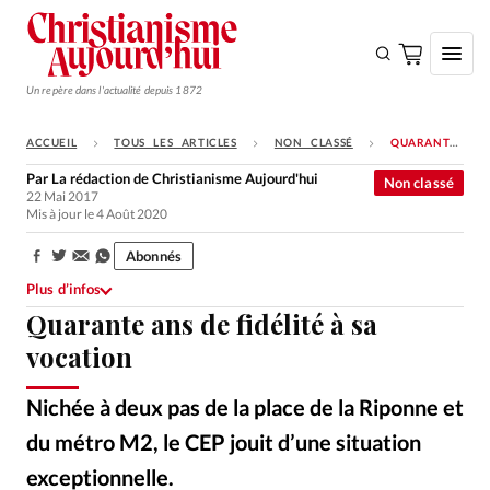
Un repère dans l'actualité depuis 1872
ACCUEIL
TOUS LES ARTICLES
NON CLASSÉ
QUARANTE ANS DE FIDÉLITÉ À SA VOCATION
S'ABONNER
Par
La rédaction de Christianisme Aujourd'hui
Non classé
22 Mai 2017
Monde
Mis à jour le 4 Août 2020
Eglises
Abonnés
Partager:
Opinions
Plus d’infos
Quarante ans de fidélité à sa
Tous les articles
vocation
Faire un don
Emploi
Nichée à deux pas de la place de la Riponne et
du métro M2, le CEP jouit d’une situation
Se connecter
exceptionnelle.
Ixène
©