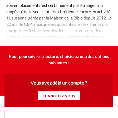
Édition: Internationale
Son emplacement n’est certainement pas étranger à la
Devise:
CHF
longévité de la seule librairie chrétienne encore en activité
à Lausanne, gérée par la Maison de la Bible depuis 2012. Le
RUBRIQUES
20 mai, le CEP a marqué ses quarante ans d’existence par
Tous les articles
Actualité chrétienne
une journée festive avec des dédicaces d’auteurs, des
Actualité internationale
Chronique
Culture
ateliers-lecture pour enfants et les sketches du groupe
Dossier
Eglises
Foi
Génération réveil
Monde
Etincelle.
Opinions
Publireportage
Relations Aujourd'hui
Pour poursuivre la lecture, choisissez une des options
Société
Tour du monde des Eglises
Trait d'Ixène
suivantes :
Vécu
Vie Intérieure
Vous avez déjà un compte ?
CONNECTEZ-VOUS