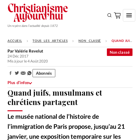
Un repère dans l'actualité depuis 1872
ACCUEIL
TOUS LES ARTICLES
NON CLASSÉ
QUAND JUIFS, MUSULMANS ET CHRÉTIENS PARTAGENT
S'ABONNER
Par
Valérie Revelut
Non classé
24 Déc 2017
Monde
Mis à jour le 4 Août 2020
Eglises
Abonnés
Partager:
Opinions
Plus d’infos
Quand juifs, musulmans et
Tous les articles
chrétiens partagent
Faire un don
Emploi
Le musée national de l’histoire de
l’immigration de Paris propose, jusqu’au 21
Se connecter
janvier, une exposition temporaire sur les