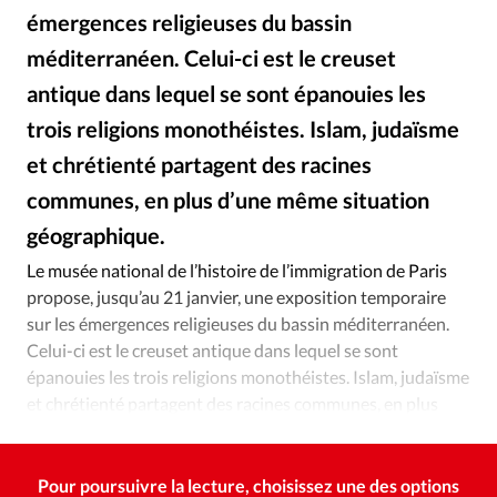
Édition: Internationale
émergences religieuses du bassin
Devise:
CHF
méditerranéen. Celui-ci est le creuset
RUBRIQUES
antique dans lequel se sont épanouies les
Tous les articles
Actualité chrétienne
trois religions monothéistes. Islam, judaïsme
Actualité internationale
Chronique
Culture
et chrétienté partagent des racines
Dossier
Eglises
Foi
Génération réveil
Monde
communes, en plus d’une même situation
Opinions
Publireportage
Relations Aujourd'hui
géographique.
DR
©
Société
Tour du monde des Eglises
Trait d'Ixène
Le musée national de l’histoire de l’immigration de Paris
Vécu
Vie Intérieure
propose, jusqu’au 21 janvier, une exposition temporaire
sur les émergences religieuses du bassin méditerranéen.
Celui-ci est le creuset antique dans lequel se sont
épanouies les trois religions monothéistes. Islam, judaïsme
et chrétienté partagent des racines communes, en plus
d’une même situation géographique.
Pour poursuivre la lecture, choisissez une des options