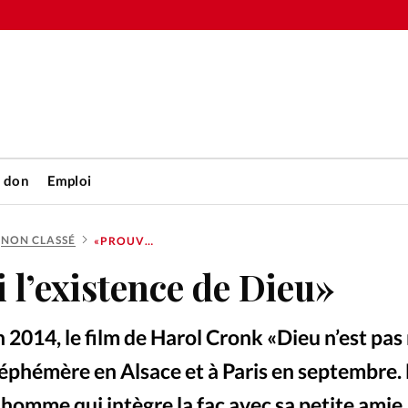
n don
Emploi
NON CLASSÉ
«PROUVE-MOI L’EXISTENCE DE DIEU»
Accueil
l’existence de Dieu»
rétienne
Les abo
n 2014, le film de Harol Cronk «Dieu n’est pas
nique
Faire u
 éphémère en Alsace et à Paris en septembre. 
homme qui intègre la fac avec sa petite amie. 