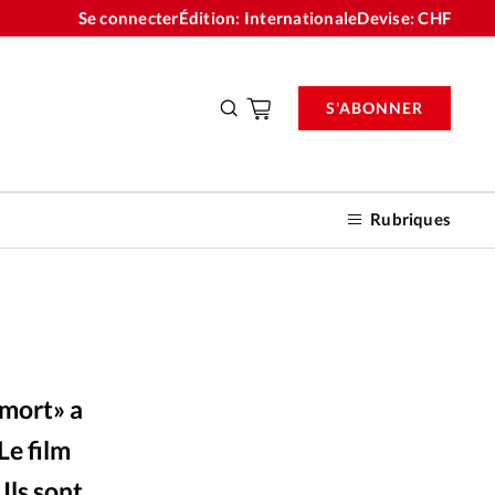
Se connecter
Édition: Internationale
Devise:
CHF
S'ABONNER
Rubriques
nnements
 mort» a
n don
Le film
Ils sont