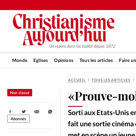
Un repère dans l'actualité depuis 1872
Monde
Eglises
Opinions
Tous les articles
Faire u
ACCUEIL
TOUS LES ARTICLES
RUBRIQUES
«Prouve-moi 
Non classé
Tous les articles
Actualité ch
Sorti aux Etats-Unis e
Partager:
Actualité internationale
Chro
Abonnés
fait une sortie cinéma
met en scène un jeune 