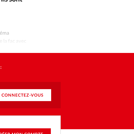
ique
s
NBC News
©
ction
inéma
 la fac avec
mpte
ement d'adresse
:
ntacter
CONNECTEZ-VOUS