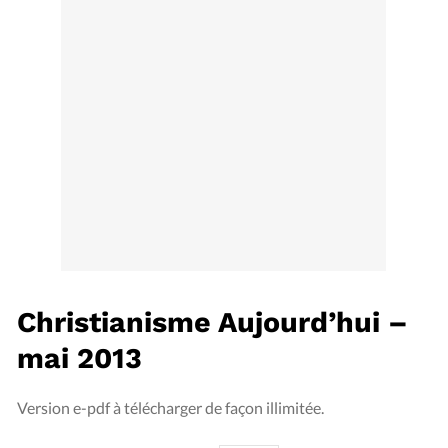
Édition: Internationale
Devise:
CHF
RUBRIQUES
Tous les articles
Actualité chrétienne
Actualité internationale
Chronique
Culture
Dossier
Eglises
Foi
Génération réveil
Monde
Opinions
Publireportage
Relations Aujourd'hui
Société
Tour du monde des Eglises
Trait d'Ixène
Vécu
Vie Intérieure
Christianisme Aujourd’hui –
mai 2013
Version e-pdf à télécharger de façon illimitée.