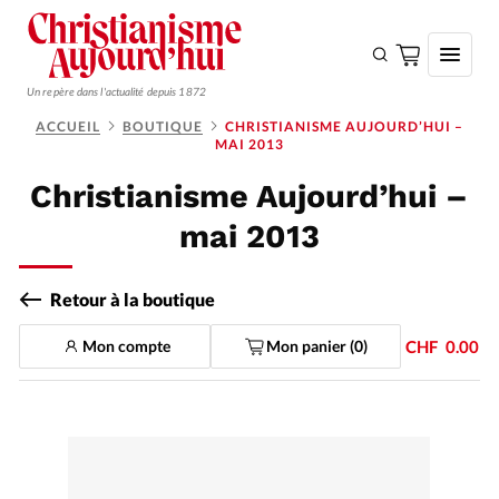
Un repère dans l'actualité depuis 1872
ACCUEIL
BOUTIQUE
CHRISTIANISME AUJOURD’HUI –
MAI 2013
S'ABONNER
Christianisme Aujourd’hui –
Monde
mai 2013
Eglises
Opinions
Retour à la boutique
Tous les articles
Mon compte
Mon panier (
0
)
CHF
0.00
Faire un don
Emploi
Se connecter