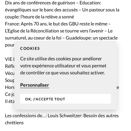
Dix ans de conférences de guérison – Education:
évangéliques sur le banc des accusés – Un pasteur sous la
couple: l’heure de la relève a sonné
France: Après 70 ans, le but des GBU reste le même –
L’Eglise de la Réconciliation se tourne vers l’avenir – Le
surnaturel, au coeur de la foi – Guadeloupe: un spectacle
pour financer une Eglise
COOKIES
Ce site utilise des cookies pour améliorer
VIE INTÉRIEURE
votre expérience utilisateur et vous permet
Réflexion: J’ai appris à vivre dans l’abondance
de contrôler ce que vous souhaitez activer.
Vécu: Du gouffre à la résurrection
Soupirs: Aide-moi à aider…
Personnaliser
Hors des sentiers battus: Le sourire des enfants la motive
Ce jour-là…: Le 20 mai 1719, fascination artistique
OK, J'ACCEPTE TOUT
Il était une foi: Deux soeurs
Les confessions de…: Louis Schweitzer: Besoin des autres
chrétiens