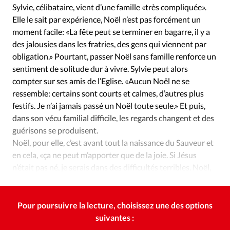
Édition: Internationale
Sylvie, célibataire, vient d’une famille «très compliquée».
Elle le sait par expérience, Noël n’est pas forcément un
Devise:
CHF
moment facile: «La fête peut se terminer en bagarre, il y a
RUBRIQUES
des jalousies dans les fratries, des gens qui viennent par
Tous les articles
Actualité chrétienne
obligation.» Pourtant, passer Noël sans famille renforce un
Actualité internationale
Chronique
Culture
sentiment de solitude dur à vivre. Sylvie peut alors
compter sur ses amis de l’Eglise. «Aucun Noël ne se
Dossier
Eglises
Foi
Génération réveil
Monde
ressemble: certains sont courts et calmes, d’autres plus
Opinions
Publireportage
Relations Aujourd'hui
festifs. Je n’ai jamais passé un Noël toute seule.» Et puis,
Société
Tour du monde des Eglises
Trait d'Ixène
dans son vécu familial difficile, les regards changent et des
Vécu
Vie Intérieure
guérisons se produisent.
Noël, pour elle, c’est avant tout la naissance du Sauveur et
en cela, «ça ne peut m’apporter que de la joie. Si Jésus
n’était pas né, je serais dans des difficultés terribles. Noël,
c’est l’anniversaire de mon grand frère Jésus.»
Pour poursuivre la lecture, choisissez une des options
suivantes :