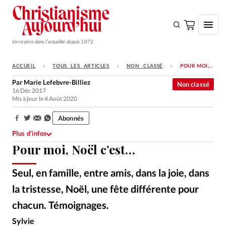
Un repère dans l'actualité depuis 1872
ACCUEIL
TOUS LES ARTICLES
NON CLASSÉ
POUR MOI, NOËL C’EST…
S'ABONNER
Par
Marie Lefebvre-Billiez
Non classé
16 Déc 2017
Monde
Mis à jour le 4 Août 2020
Eglises
Abonnés
Partager:
Opinions
Plus d’infos
Pour moi, Noël c’est…
Tous les articles
Faire un don
Seul, en famille, entre amis, dans la joie, dans
Emploi
la tristesse, Noël, une fête différente pour
chacun. Témoignages.
iStockphoto
©
Se connecter
Sylvie