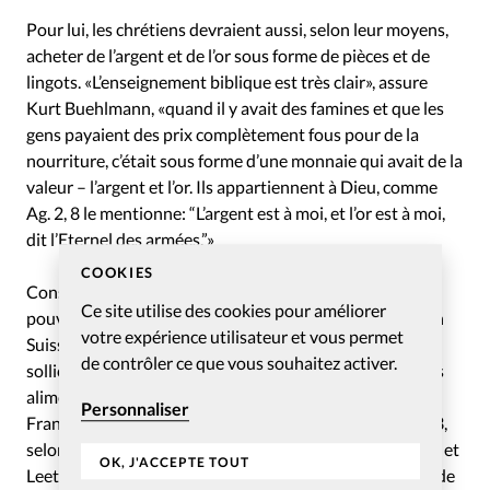
Pour lui, les chrétiens devraient aussi, selon leur moyens,
acheter de l’argent et de l’or sous forme de pièces et de
lingots. «L’enseignement biblique est très clair», assure
Kurt Buehlmann, «quand il y avait des famines et que les
gens payaient des prix complètement fous pour de la
nourriture, c’était sous forme d’une monnaie qui avait de la
valeur – l’argent et l’or. Ils appartiennent à Dieu, comme
Ag. 2, 8 le mentionne: “L’argent est à moi, et l’or est à moi,
dit l’Eternel des armées.”»
COOKIES
Conséquence directe de l’inflation et de la baisse du
Ce site utilise des cookies pour améliorer
pouvoir d’achat des plus modestes: en France comme en
votre expérience utilisateur et vous permet
Suisse, les associations caritatives sont de plus en plus
de contrôler ce que vous souhaitez activer.
sollicitées, notamment celles qui distribuent des paniers
alimentaires. Dans le même temps, le don annuel des
Personnaliser
Français est en recul de neuf euros (8,50 francs) en 2023,
selon le «Baromètre des générosités», réalisé par Odoxa et
OK, J'ACCEPTE TOUT
Leetchi pour France Bleu, dévoilé le 12 octobre. Il s’agit de