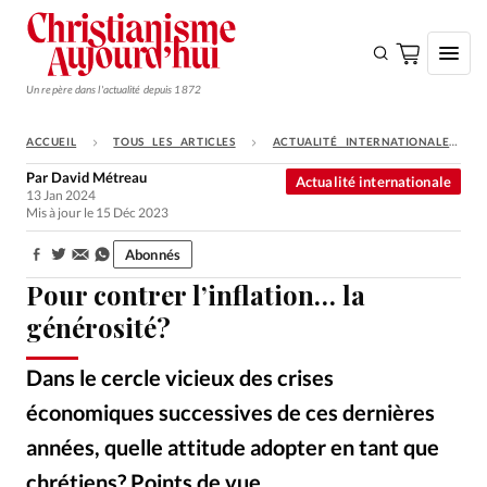
Un repère dans l'actualité depuis 1872
ACCUEIL
TOUS LES ARTICLES
ACTUALITÉ INTERNATIONALE
S'ABONNER
Par
David Métreau
Actualité internationale
13 Jan 2024
Monde
Mis à jour le 15 Déc 2023
Eglises
Abonnés
Partager:
Opinions
Pour contrer l’inflation… la
Tous les articles
générosité?
Faire un don
Dans le cercle vicieux des crises
Emploi
économiques successives de ces dernières
années, quelle attitude adopter en tant que
Se connecter
chrétiens? Points de vue.
GettyImages
©