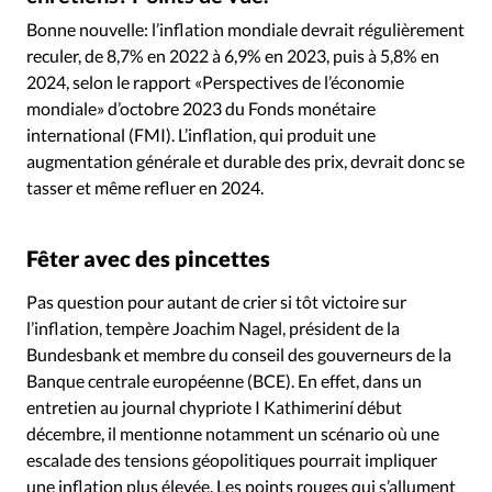
Édition: Internationale
Bonne nouvelle: l’inflation mondiale devrait régulièrement
Devise:
CHF
reculer, de 8,7% en 2022 à 6,9% en 2023, puis à 5,8% en
2024, selon le rapport «Perspectives de l’économie
RUBRIQUES
Tous les articles
Actualité chrétienne
mondiale» d’octobre 2023 du Fonds monétaire
international (FMI). L’inflation, qui produit une
Actualité internationale
Chronique
Culture
augmentation générale et durable des prix, devrait donc se
Dossier
Eglises
Foi
Génération réveil
Monde
tasser et même refluer en 2024.
Opinions
Publireportage
Relations Aujourd'hui
Société
Tour du monde des Eglises
Trait d'Ixène
Fêter avec des pincettes
Vécu
Vie Intérieure
Pas question pour autant de crier si tôt victoire sur
l’inflation, tempère Joachim Nagel, président de la
Bundesbank et membre du conseil des gouverneurs de la
Banque centrale européenne (BCE). En effet, dans un
entretien au journal chypriote I Kathimeriní début
décembre, il mentionne notamment un scénario où une
escalade des tensions géopolitiques pourrait impliquer
une inflation plus élevée. Les points rouges qui s’allument