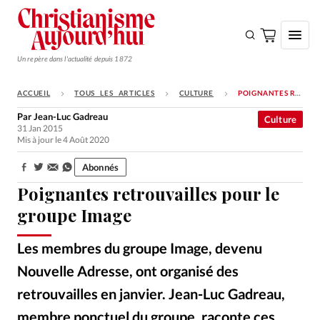
Un repère dans l'actualité depuis 1872
ACCUEIL
TOUS LES ARTICLES
CULTURE
POIGNANTES RETROUVAILLES POUR LE GROUPE IMAGE
S'ABONNER
Par
Jean-Luc Gadreau
Culture
31 Jan 2015
Monde
Mis à jour le 4 Août 2020
Eglises
Abonnés
Partager:
Opinions
Poignantes retrouvailles pour le
Tous les articles
groupe Image
Faire un don
Les membres du groupe Image, devenu
Emploi
Nouvelle Adresse, ont organisé des
retrouvailles en janvier. Jean-Luc Gadreau,
Se connecter
membre ponctuel du groupe, raconte ces