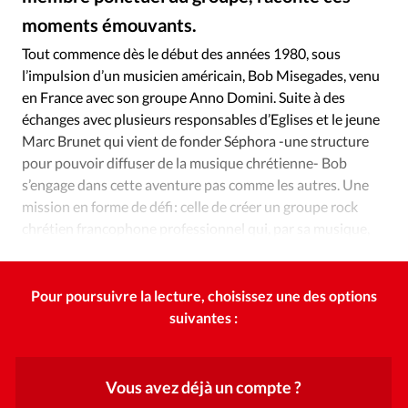
Édition: Internationale
moments émouvants.
Alliance Presse
©
Devise:
CHF
Tout commence dès le début des années 1980, sous
RUBRIQUES
l’impulsion d’un musicien américain, Bob Misegades, venu
Tous les articles
Actualité chrétienne
en France avec son groupe Anno Domini. Suite à des
Actualité internationale
Chronique
Culture
échanges avec plusieurs responsables d’Eglises et le jeune
Marc Brunet qui vient de fonder Séphora -une structure
Dossier
Eglises
Foi
Génération réveil
Monde
pour pouvoir diffuser de la musique chrétienne- Bob
Opinions
Publireportage
Relations Aujourd'hui
s’engage dans cette aventure pas comme les autres. Une
Société
Tour du monde des Eglises
Trait d'Ixène
mission en forme de défi : celle de créer un groupe rock
Vécu
Vie Intérieure
chrétien francophone professionnel qui, par sa musique,
servirait les Eglises dans l’annonce de l’Evangile.
Pour poursuivre la lecture, choisissez une des options
suivantes :
Vous avez déjà un compte ?