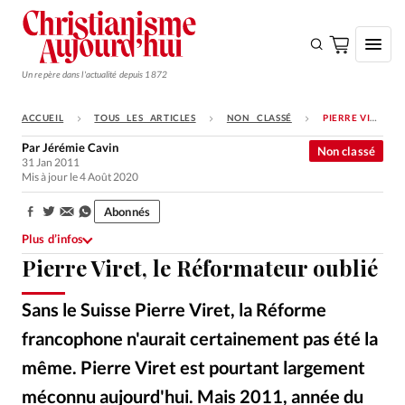
Un repère dans l'actualité depuis 1872
ACCUEIL
TOUS LES ARTICLES
NON CLASSÉ
PIERRE VIRET, LE RÉFORMATEUR OUBLIÉ
S'ABONNER
Par
Jérémie Cavin
Non classé
31 Jan 2011
Monde
Mis à jour le 4 Août 2020
Eglises
Abonnés
Partager:
Opinions
Plus d’infos
Pierre Viret, le Réformateur oublié
Tous les articles
Faire un don
Sans le Suisse Pierre Viret, la Réforme
Emploi
francophone n'aurait certainement pas été la
même. Pierre Viret est pourtant largement
Se connecter
méconnu aujourd'hui. Mais 2011, année du