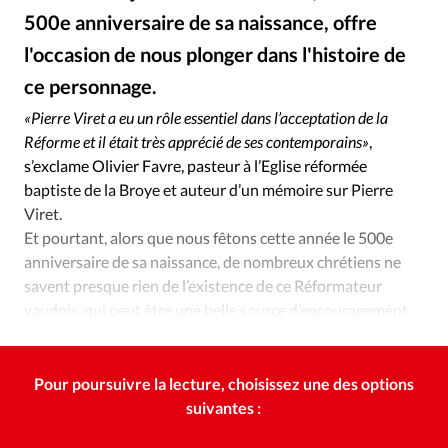
Édition: Internationale
500e anniversaire de sa naissance, offre
Devise:
CHF
l'occasion de nous plonger dans l'histoire de
RUBRIQUES
ce personnage.
Alliance Presse
©
Tous les articles
Actualité chrétienne
«Pierre Viret a eu un rôle essentiel dans l’acceptation de la
Actualité internationale
Chronique
Culture
Réforme et il était très apprécié de ses contemporains»
,
Dossier
Eglises
Foi
Génération réveil
Monde
s’exclame Olivier Favre, pasteur à l’Eglise réformée
Opinions
Publireportage
Relations Aujourd'hui
baptiste de la Broye et auteur d’un mémoire sur Pierre
Viret.
Société
Tour du monde des Eglises
Trait d'Ixène
Et pourtant, alors que nous fêtons cette année le 500e
Vécu
Vie Intérieure
anniversaire de sa naissance, de nombreux chrétiens ne
savent presque rien de l’existence de ce Réformateur
vaudois, qui peut être une belle source d’encouragement
pour l’Eglise d’aujourd’hui.
Pour poursuivre la lecture, choisissez une des options
suivantes :