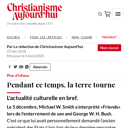
Un repère dans l'actualité depuis 1872
ACCUEIL
TOUS LES ARTICLES
NON CLASSÉ
PENDANT CE TEMPS, LA TERRE TOURNE
S'ABONNER
Par
La rédaction de Christianisme Aujourd'hui
Non classé
25 Déc 2018
Monde
Mis à jour le 4 Août 2020
Eglises
Abonnés
Partager:
Opinions
Plus d’infos
Pendant ce temps, la terre tourne
Tous les articles
Faire un don
L'actualité culturelle en bref.
Instagram, DR, DR
©
Emploi
Le 5 décembre, Michael W. Smith a interprété «Friends»
lors de l’enterrement de son ami George W. H. Bush.
Se connecter
C’est ce que lui avait personnellement demandé l’ancien
président des Etats-Unis lors de leur dernière rencontre