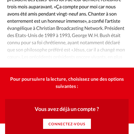
Édition: Internationale
trois mois auparavant. «Ça compte pour moi car nous
Devise:
CHF
avons été amis pendant vingt-neuf ans. Chanter à son
enterrement est un honneur immense», a confié l’artiste
RUBRIQUES
évangélique à Christian Broadcasting Network. Président
Tous les articles
Actualité chrétienne
des Etats-Unis de 1989 à 1993, George W. H. Bush était
Actualité internationale
Chronique
Culture
connu pour sa foi chrétienne, ayant notamment déclaré
Dossier
Eglises
Foi
Génération réveil
Monde
que son philosophe préféré est «Jésus, car il a changé mon
Opinions
Publireportage
Relations Aujourd'hui
cœur». Les précédents présidents encore vivants, en plus
du président actuel, étaient présents lors de l’enterrement.
Société
Tour du monde des Eglises
Trait d'Ixène
Vécu
Vie Intérieure
Pour poursuivre la lecture, choisissez une des options
suivantes :
Vous avez déjà un compte ?
CONNECTEZ-VOUS