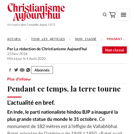
Un repère dans l'actualité depuis 1872
ACCUEIL
TOUS LES ARTICLES
NON CLASSÉ
PENDANT CE TEMPS, LA TERRE TOURNE
S'ABONNER
Par
La rédaction de Christianisme Aujourd'hui
Non classé
23 Nov 2018
Monde
Mis à jour le 4 Août 2020
Eglises
Abonnés
Partager:
Opinions
Plus d’infos
Pendant ce temps, la terre tourne
Tous les articles
Faire un don
L’actualité en bref.
iStockphoto
©
Emploi
En Inde, le parti nationaliste hindou BJP a inauguré la
plus grande statue du monde le 31 octobre.
Ce
Se connecter
monument de 182 mètres est à l’effigie de Vallabhbhai
Patel, ministre de l’Intérieur de 1948 à 1950. «Patel avait