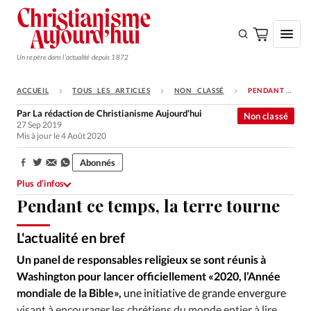
Un repère dans l'actualité depuis 1872
ACCUEIL
TOUS LES ARTICLES
NON CLASSÉ
PENDANT CE TEMPS, LA TERRE TOURNE
S'ABONNER
Par
La rédaction de Christianisme Aujourd'hui
Non classé
27 Sep 2019
Monde
Mis à jour le 4 Août 2020
Eglises
Abonnés
Partager:
Opinions
Plus d’infos
Pendant ce temps, la terre tourne
Tous les articles
Faire un don
L'actualité en bref
DR - Scottish Bible Society - Mount Zion Archaeological Project - Alliance of Cuban Evangelical Churches
©
Emploi
Un panel de responsables religieux se sont réunis à
Washington pour lancer officiellement «2020, l’Année
Se connecter
mondiale de la Bible»,
une initiative de grande envergure
visant à encourager les chrétiens du monde entier à lire,