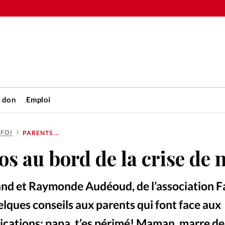
n don
Emploi
FOI
PARENTS D’ADOS AU BORD DE LA CRISE DE NERF
Accueil
os au bord de la crise de 
rétienne
Les abo
rand et Raymonde Audéoud, de l’association F
nique
Faire u
lques conseils aux parents qui font face aux
ications: papa, t’es périmé! Maman, marre de l