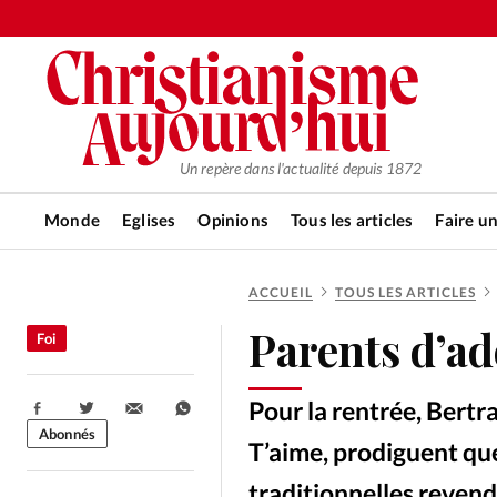
Un repère dans l'actualité depuis 1872
Monde
Eglises
Opinions
Tous les articles
Faire u
ACCUEIL
TOUS LES ARTICLES
RUBRIQUES
Parents d’ad
Foi
Tous les articles
Actualité ch
Pour la rentrée, Bert
Partager:
Actualité internationale
Chro
Abonnés
T’aime, prodiguent que
traditionnelles revend