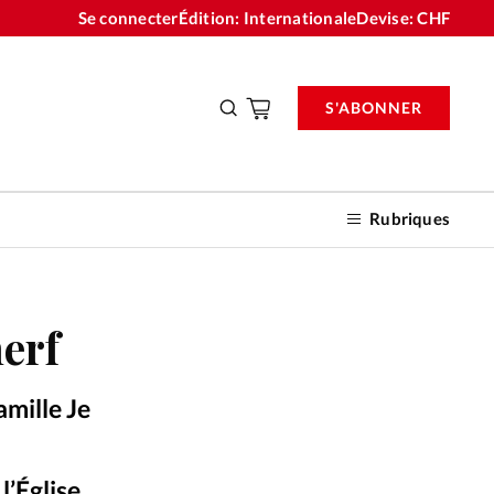
Se connecter
Édition: Internationale
Devise:
CHF
S'ABONNER
Rubriques
nerf
nnements
amille Je
n don
’Église,