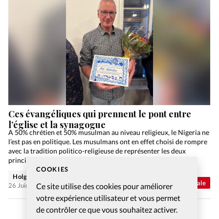
Ces évangéliques qui prennent le pont entre
l’église et la synagogue
A 50% chrétien et 50% musulman au niveau religieux, le Nigeria ne
l’est pas en politique. Les musulmans ont en effet choisi de rompre
avec la tradition politico-religieuse de représenter les deux
principales religions lors…
COOKIES
Holger Wetjen
Abonnés
Actualité internationale
Ce site utilise des cookies pour améliorer
26 Juin 2026
votre expérience utilisateur et vous permet
de contrôler ce que vous souhaitez activer.