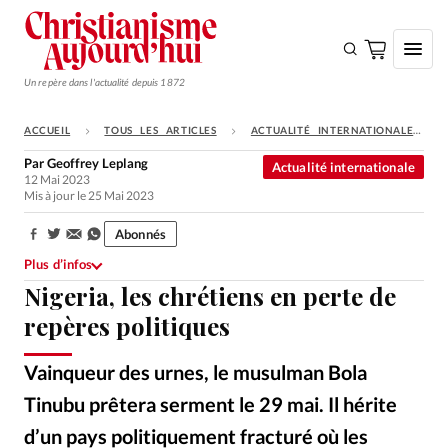
Un repère dans l'actualité depuis 1872
ACCUEIL
TOUS LES ARTICLES
ACTUALITÉ INTERNATIONALE
S'ABONNER
Par
Geoffrey Leplang
Actualité internationale
12 Mai 2023
Monde
Mis à jour le 25 Mai 2023
Eglises
Abonnés
Partager:
Opinions
Plus d’infos
Nigeria, les chrétiens en perte de
Tous les articles
repères politiques
Faire un don
Emploi
Vainqueur des urnes, le musulman Bola
Tinubu prêtera serment le 29 mai. Il hérite
Se connecter
d’un pays politiquement fracturé où les