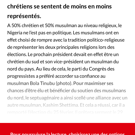
Édition: Internationale
chrétiens se sentent de moins en moins
Devise:
CHF
représentés.
Facebook
©
RUBRIQUES
A 50% chrétien et 50% musulman au niveau religieux, le
Tous les articles
Actualité chrétienne
Nigeria ne l’est pas en politique. Les musulmans ont en
Actualité internationale
Chronique
Culture
effet choisi de rompre avec la tradition politico-religieuse
de représenter les deux principales religions lors des
Dossier
Eglises
Foi
Génération réveil
Monde
élections. Le prochain président devait en effet être un
Opinions
Publireportage
Relations Aujourd'hui
chrétien du sud et son vice-président un musulman du
Société
Tour du monde des Eglises
Trait d'Ixène
nord du pays. Au lieu de cela, le parti du Congrès des
Vécu
Vie Intérieure
progressistes a préféré accorder sa confiance au
musulman Bola Tinubu (photo). Pour maximiser ses
chances d’être élu et bénéficier du soutien des musulmans
du nord, le septuagénaire a ainsi scellé une alliance avec un
autre musulman, Kashim Shettima. Et cela a réussi, car il a
remporté l’élection du 25 février. Il prêtera serment le 29
mai.
Pour poursuivre la lecture, choisissez une des options