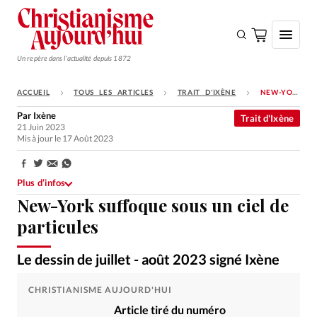
Un repère dans l'actualité depuis 1872
ACCUEIL
TOUS LES ARTICLES
TRAIT D'IXÈNE
NEW-YORK SUFFOQUE SOUS UN CIEL DE PARTICULES
S'ABONNER
Par
Ixène
Trait d'Ixène
21 Juin 2023
Monde
Mis à jour le 17 Août 2023
Eglises
Partager:
Opinions
Plus d’infos
New-York suffoque sous un ciel de
Tous les articles
particules
Faire un don
Le dessin de juillet - août 2023 signé Ixène
Emploi
Ixène
©
CHRISTIANISME AUJOURD'HUI
Se connecter
Article tiré du numéro