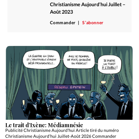
Édition: Internationale
Christianisme Aujourd’hui Juillet –
Août 2023
Devise:
CHF
Commander
S’abonner
RUBRIQUES
Tous les articles
Actualité chrétienne
Actualité internationale
Chronique
Culture
Dossier
Eglises
Foi
Génération réveil
Monde
Opinions
Publireportage
Relations Aujourd'hui
Société
Tour du monde des Eglises
Trait d'Ixène
Vécu
Vie Intérieure
Le trait d’Ixène: Médiamnésie
Publicité Christianisme Aujourd'hui Article tiré du numéro
Christianisme Aujourd’hui Juillet-Août 2026 Commander