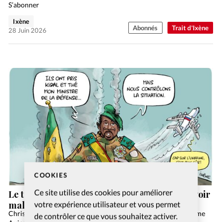
S’abonner
Ixène
Abonnés
Trait d'Ixène
28 Juin 2026
COOKIES
Ce site utilise des cookies pour améliorer
Le trait d’Ixène: les rebelles attaquent le pouvoir
votre expérience utilisateur et vous permet
malien
Christianisme Aujourd'hui Article tiré du numéro Christianisme
de contrôler ce que vous souhaitez activer.