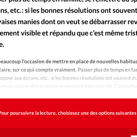
Foi
La bout
s, etc. : si les bonnes résolutions ont souven
À propo
Opinions
uvaises manies dont on veut se débarrasser re
ellement visible et répandu que c’est même tri
La réda
ourd'hui
e.
Mon co
lises
beaucoup l’occasion de mettre en place de nouvelles habitud
Changem
itaire, sur ce qui compte vraiment.
Passer plus de temps en fam
érieure
xposé aux écrans, etc. : si les bonnes résolutions ont souvent d
Nous co
ont on veut se débarrasser reviennent bien trop tôt. C’est tell
stement devenu une lapalissade.
Emploi
Pour poursuivre la lecture, choisissez une des options suivantes 