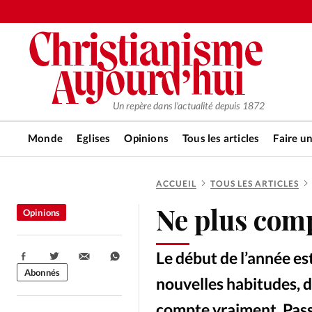
Un repère dans l'actualité depuis 1872
Monde
Eglises
Opinions
Tous les articles
Faire u
ACCUEIL
TOUS LES ARTICLES
RUBRIQUES
Ne plus comp
Opinions
Tous les articles
Actualité ch
Le début de l’année es
Partager:
Actualité internationale
Chro
Abonnés
nouvelles habitudes, de
compte vraiment. Passe