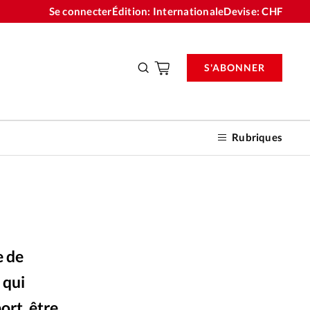
Se connecter
Édition: Internationale
Devise:
CHF
S'ABONNER
Rubriques
nnements
e de
n don
 qui
ort, être