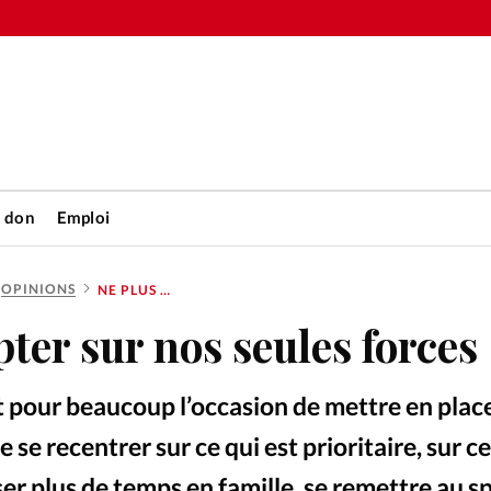
n don
Emploi
OPINIONS
NE PLUS COMPTER SUR NOS SEULES FORCES
Accueil
ter sur nos seules forces
rétienne
Les abo
t pour beaucoup l’occasion de mettre en plac
nique
Faire u
 se recentrer sur ce qui est prioritaire, sur ce
r plus de temps en famille, se remettre au sp