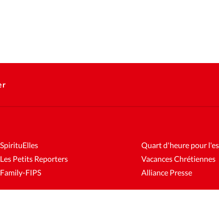
er
SpirituElles
Quart d'heure pour l'es
Les Petits Reporters
Vacances Chrétiennes
Family-FIPS
Alliance Presse
es
Mentions légales
Gestion des cookies