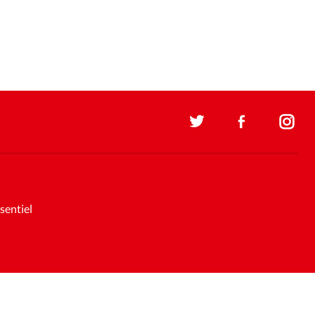
sentiel
Soutenez la presse évangélique.
Faites un don pour nous aider à
nous développer