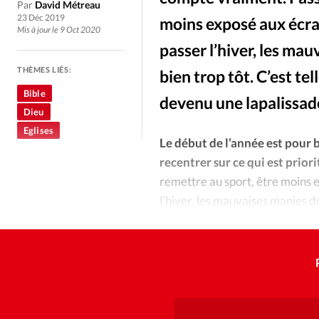
Culture
Dossier
Eglises
Par
David Métreau
23 Déc 2019
moins exposé aux écran
Mis à jour le 9 Oct 2020
Génération réveil
Monde
passer l’hiver, les ma
THÈMES LIÉS:
bien trop tôt. C’est t
Publireportage
Relations Auj
Bible
devenu une lapalissad
Dieu
Société
Tour du monde des Eg
Eglises
Le début de l’année est pour 
recentrer sur ce qui est prior
Trait d'Ixène
Vécu
Vie Int
remettre au sport, être moins e
l’hiver, les mauvaises manies d
et répandu que c’est même tri