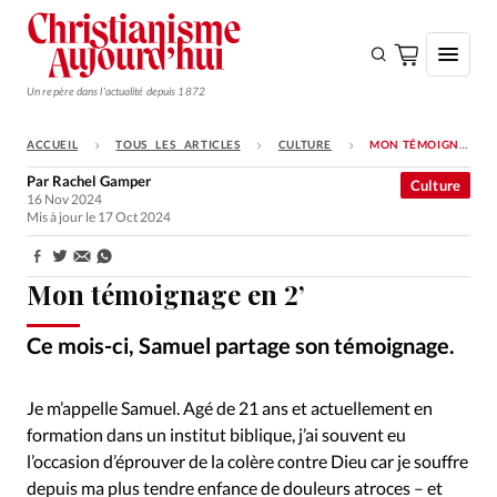
Un repère dans l'actualité depuis 1872
ACCUEIL
TOUS LES ARTICLES
CULTURE
MON TÉMOIGNAGE EN 2’
S'ABONNER
Par
Rachel Gamper
Culture
16 Nov 2024
Monde
Mis à jour le 17 Oct 2024
Eglises
Partager:
Opinions
Mon témoignage en 2’
Tous les articles
Ce mois-ci, Samuel partage son témoignage.
Faire un don
Emploi
Je m’appelle Samuel. Agé de 21 ans et actuellement en
formation dans un institut biblique, j’ai souvent eu
Se connecter
l’occasion d’éprouver de la colère contre Dieu car je souffre
depuis ma plus tendre enfance de douleurs atroces – et