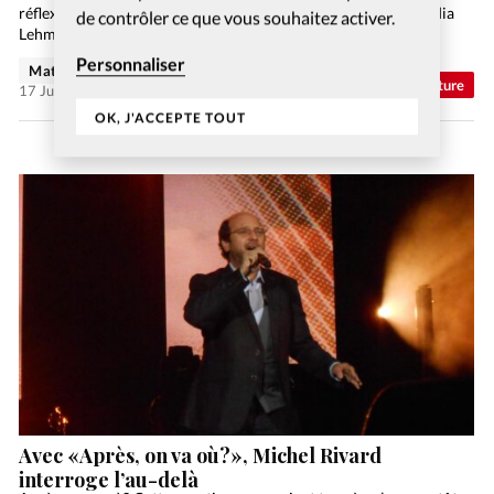
réflexion sur la croissance et un témoignage. Vivre debout, Lydia
de contrôler ce que vous souhaitez activer.
Lehmann, éd. Ouverture Le monde…
Personnaliser
Matthieu Schmidt
Abonnés
Culture
17 Juil 2026
OK, J'ACCEPTE TOUT
Avec «Après, on va où?», Michel Rivard
interroge l’au-delà