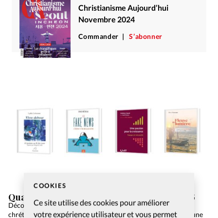
Christianisme Aujourd’hui
Novembre 2024
Commander
S’abonner
COOKIES
Quatre lectures à découvrir lors de l’été 2026
Ce site utilise des cookies pour améliorer
Découvrez quatre ouvrages pour les amateurs de littérature
votre expérience utilisateur et vous permet
chrétienne: un recueil de poèmes, un guide sur les fake news, une