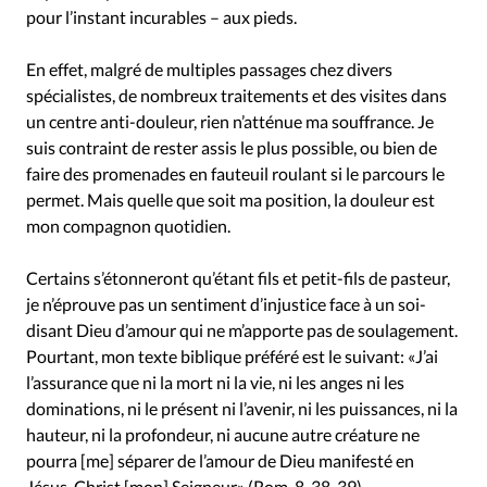
Édition: Internationale
pour l’instant incurables – aux pieds.
Devise:
CHF
En effet, malgré de multiples passages chez divers
RUBRIQUES
spécialistes, de nombreux traitements et des visites dans
Tous les articles
Actualité chrétienne
un centre anti-douleur, rien n’atténue ma souffrance. Je
Actualité internationale
Chronique
Culture
suis contraint de rester assis le plus possible, ou bien de
Dossier
Eglises
Foi
Génération réveil
Monde
faire des promenades en fauteuil roulant si le parcours le
permet. Mais quelle que soit ma position, la douleur est
Opinions
Publireportage
Relations Aujourd'hui
mon compagnon quotidien.
Société
Tour du monde des Eglises
Trait d'Ixène
Vécu
Vie Intérieure
Certains s’étonneront qu’étant fils et petit-fils de pasteur,
je n’éprouve pas un sentiment d’injustice face à un soi-
disant Dieu d’amour qui ne m’apporte pas de soulagement.
Pourtant, mon texte biblique préféré est le suivant: «J’ai
l’assurance que ni la mort ni la vie, ni les anges ni les
dominations, ni le présent ni l’avenir, ni les puissances, ni la
hauteur, ni la profondeur, ni aucune autre créature ne
pourra [me] séparer de l’amour de Dieu manifesté en
Jésus-Christ [mon] Seigneur» (Rom. 8, 38-39).