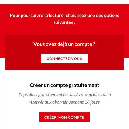
Édition: Internationale
Devise:
CHF
Pour poursuivre la lecture, choisissez une des options
suivantes :
RUBRIQUES
Tous les articles
Actualité chrétienne
Actualité internationale
Chronique
Culture
Vous avez déjà un compte ?
Dossier
Eglises
Foi
Génération réveil
Monde
Opinions
Publireportage
Relations Aujourd'hui
CONNECTEZ-VOUS
Société
Tour du monde des Eglises
Trait d'Ixène
Vécu
Vie Intérieure
Créer un compte gratuitement
Et profitez gratuitement de l'accès aux articles web
réservés aux abonnés pendant 14 jours.
CRÉER MON COMPTE