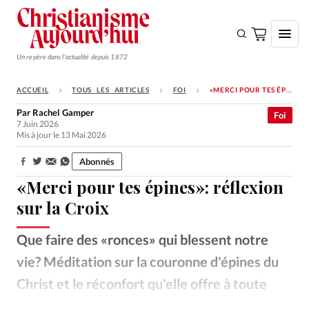
Un repère dans l'actualité depuis 1872
ACCUEIL
TOUS LES ARTICLES
FOI
«MERCI POUR TES ÉPINES»: RÉFLEXION SUR LA CROIX
S'ABONNER
Par
Rachel Gamper
Foi
7 Juin 2026
Monde
Mis à jour le 13 Mai 2026
Eglises
Abonnés
Partager:
Opinions
«Merci pour tes épines»: réflexion
Tous les articles
sur la Croix
Faire un don
Que faire des «ronces» qui blessent notre
Emploi
vie? Méditation sur la couronne d'épines du
Christ et le réconfort qu'elle offre à toute
Se connecter
âme angoissée.
Alex Noriega – Unsplash
©