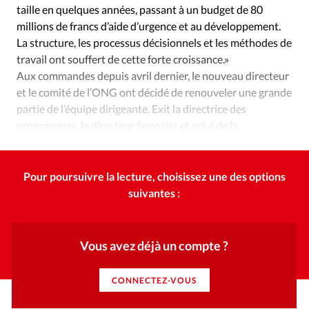
Édition: Internationale
taille en quelques années, passant à un budget de 80
millions de francs d’aide d’urgence et au développement.
Devise:
CHF
La structure, les processus décisionnels et les méthodes de
RUBRIQUES
travail ont souffert de cette forte croissance.»
Tous les articles
Actualité chrétienne
Aux commandes depuis avril dernier, le nouveau directeur
Actualité internationale
Chronique
Culture
et le comité de l’ONG ont décidé de renouveler une grande
partie de l’équipe dirigeante. Exit la directrice des
Dossier
Eglises
Foi
Génération réveil
Monde
programmes, le directeur financier et celui de la
Opinions
Publireportage
Relations Aujourd'hui
communication notamment.
Société
Tour du monde des Eglises
Trait d'Ixène
Vécu
Vie Intérieure
Pour poursuivre la lecture, choisissez une des options
suivantes :
Vous avez déjà un compte ?
CONNECTEZ-VOUS