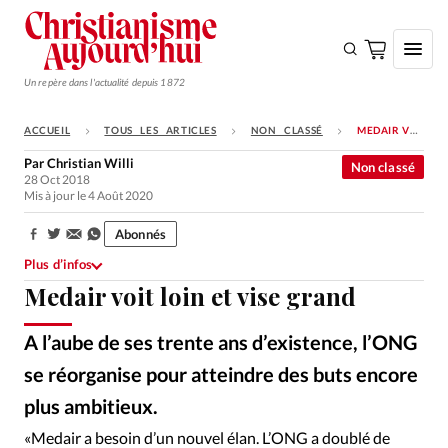
Un repère dans l'actualité depuis 1872
ACCUEIL
TOUS LES ARTICLES
NON CLASSÉ
MEDAIR VOIT LOIN ET VISE GRAND
S'ABONNER
Par
Christian Willi
Non classé
28 Oct 2018
Monde
Mis à jour le 4 Août 2020
Eglises
Abonnés
Partager:
Opinions
Plus d’infos
Medair voit loin et vise grand
Tous les articles
Faire un don
A l’aube de ses trente ans d’existence, l’ONG
Emploi
se réorganise pour atteindre des buts encore
plus ambitieux.
DR
©
Se connecter
«Medair a besoin d’un nouvel élan. L’ONG a doublé de