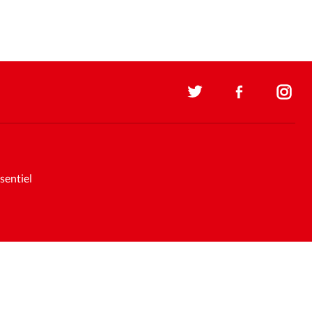
sentiel
Soutenez la presse évangélique.
Faites un don pour nous aider à
nous développer
Support et maintenance:
Solutions Kläy