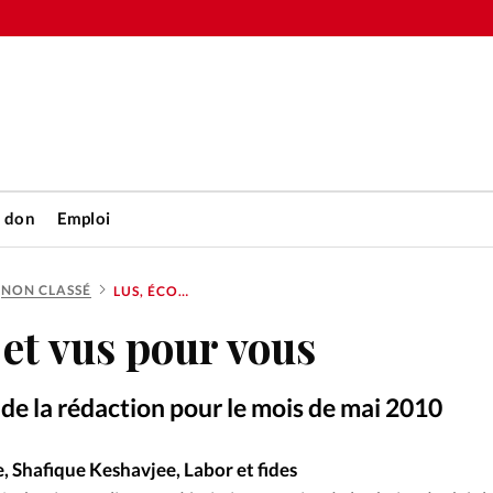
n don
Emploi
NON CLASSÉ
LUS, ÉCOUTÉS ET VUS POUR VOUS
Accueil
 et vus pour vous
rétienne
Les abo
e de la rédaction pour le mois de mai 2010
nique
Faire u
, Shafique Keshavjee, Labor et fides