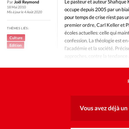
Culture
Dossier
Eglises
Le pasteur et auteur Shafique K
Par
Joël Reymond
18 Mai 2010
occupe depuis 2005 par un biai
Mis à jour le 4 Août 2020
Génération réveil
Monde
pour temps de crise n’est pas 
premier ordre, Carl Keller et 
THÈMES LIÉS:
écoles actuelles: celle qui maint
Publireportage
Relations Auj
Culture
confession. La théologie est en c
Edition
l’académie et la société. Précis
Société
Tour du monde des Eg
approches, contre la tendance a
Lecture exigeante.
Trait d'Ixène
Vécu
Vie Int
Vous avez déjà un