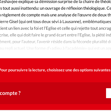
Foi
La bout
eshavjee explique sa démission surprise de la chaire de théolo
s tout aussi inattendu: un ouvrage de réflexion théologique. C
À propo
Opinions
un règlement de compte mais une analyse de l’œuvre de deux t
Pierre Gisel (qui ont tous deux sévi à Lausanne), emblématique
La réda
ient un lien avec la foi et l’Eglise et celle qui rejette tout ancr
ourd'hui
rise, elle qui doit faire le grand écart entre l’Eglise, la piété in
Mon co
ément, pour l’auteur, l’avenir réside dans la féconde pluralité d
lises
u repli actuel. Une forme d’«adieu à l’académie» qui est un app
Changem
érieure
Nous co
Pour poursuivre la lecture, choisissez une des options suivantes 
Emploi
 compte ?