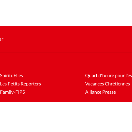
er
SpirituElles
Quart d'heure pour l'es
Les Petits Reporters
Vacances Chrétiennes
Family-FIPS
Alliance Presse
es
Mentions légales
Gestion des cookies