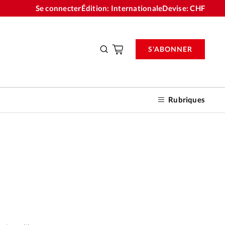
Se connecter
Édition: Internationale
Devise:
CHF
S'ABONNER
Rubriques
nnements
n don