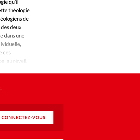
ique
gie qu’il
ette théologie
s
héologiens de
s des deux
ction
age dans une
dividuelle,
mpte
e ces
el au réveil.
ement d'adresse
ntacter
:
CONNECTEZ-VOUS