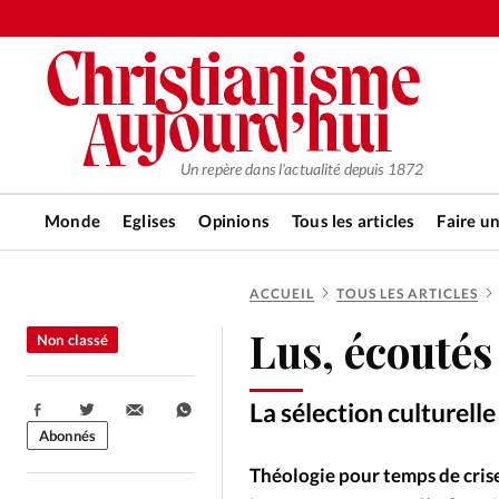
Un repère dans l'actualité depuis 1872
Monde
Eglises
Opinions
Tous les articles
Faire u
ACCUEIL
TOUS LES ARTICLES
RUBRIQUES
Lus, écoutés
Non classé
Tous les articles
Actualité ch
La sélection culturell
Partager:
Actualité internationale
Chro
Abonnés
Théologie pour temps de crise