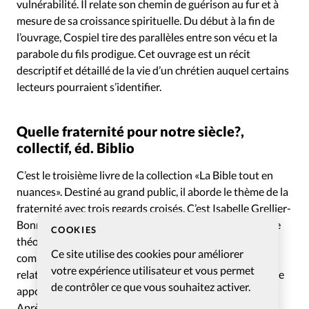
vulnérabilité. Il relate son chemin de guérison au fur et à
mesure de sa croissance spirituelle. Du début à la fin de
l’ouvrage, Cospiel tire des parallèles entre son vécu et la
parabole du fils prodigue. Cet ouvrage est un récit
descriptif et détaillé de la vie d’un chrétien auquel certains
lecteurs pourraient s’identifier.
Quelle fraternité pour notre siècle?,
collectif, éd. Biblio
C’est le troisième livre de la collection «La Bible tout en
nuances». Destiné au grand public, il aborde le thème de la
fraternité avec trois regards croisés. C’est Isabelle Grellier-
Bonnal, professeure de théologie pratique à la faculté de
COOKIES
théologie protestante de l’université de Strasbourg, qui
Ce site utilise des cookies pour améliorer
commence à aborder le sujet. En s’appuyant sur des
votre expérience utilisateur et vous permet
relations entre frères ou sœurs décrites dans la Bible, elle
de contrôler ce que vous souhaitez activer.
apporte une réflexion sur «une fraternité à construire».
Après des pages d’informations et d’extraits bibliques,