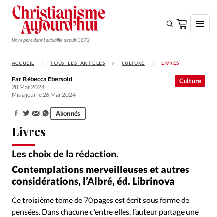
Un repère dans l'actualité depuis 1872
ACCUEIL
TOUS LES ARTICLES
CULTURE
LIVRES
S'ABONNER
Par
Rébecca Ebersold
Culture
28 Mar 2024
Monde
Mis à jour le 26 Mar 2024
Eglises
Abonnés
Partager:
Opinions
Livres
Tous les articles
Les choix de la rédaction.
Faire un don
Contemplations merveilleuses et autres
Emploi
considérations, l’Albré, éd. Librinova
Ce troisième tome de 70 pages est écrit sous forme de
Se connecter
pensées. Dans chacune d’entre elles, l’auteur partage une