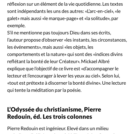
Édition: Internationale
réflexion sur un élément de la vie quotidienne. Les textes
sont indépendants les uns des autres: «L’arc-en-ciel», «le
Devise:
CHF
galet» mais aussi «le marque-page» et «la solitude», par
RUBRIQUES
exemple.
Tous les articles
Actualité chrétienne
S’il ne mentionne pas toujours Dieu dans ses écrits,
Actualité internationale
Chronique
Culture
l’auteur propose d’observer «les instants, les circonstances,
les événements», mais aussi «les objets, les
Dossier
Eglises
Foi
Génération réveil
Monde
comportements et la nature» qui sont des «indices divins
Opinions
Publireportage
Relations Aujourd'hui
reflétant la bonté de leur Créateur». Mickael Albré
Société
Tour du monde des Eglises
Trait d'Ixène
explique que l’objectif de ce livre est «d’accompagner le
Vécu
Vie Intérieure
lecteur et l’encourager à lever les yeux au ciel». Selon lui,
«tout est prétexte à discerner la bonté divine». Une lecture
qui tente la méditation par la poésie.
L’Odyssée du christianisme, Pierre
Redouin, éd. Les trois colonnes
Pierre Redouin est ingénieur. Elevé dans un milieu