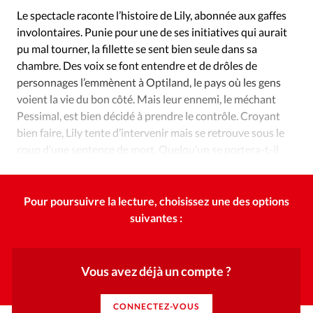
Édition: Internationale
Le spectacle raconte l’histoire de Lily, abonnée aux gaffes
Devise:
CHF
involontaires. Punie pour une de ses initiatives qui aurait
pu mal tourner, la fillette se sent bien seule dans sa
RUBRIQUES
chambre. Des voix se font entendre et de drôles de
Tous les articles
Actualité chrétienne
personnages l’emmènent à Optiland, le pays où les gens
Actualité internationale
Chronique
Culture
voient la vie du bon côté. Mais leur ennemi, le méchant
Dossier
Eglises
Foi
Génération réveil
Monde
Pessimal, est bien décidé à prendre le contrôle. Croyant
Opinions
Publireportage
Relations Aujourd'hui
bien faire, Lily tente d’intervenir mais se retrouve sous le
coup d’une sentence de mort. Quelqu’un se portera-t-il
Société
Tour du monde des Eglises
Trait d'Ixène
volontaire pour subir le châtiment à sa place?
Vécu
Vie Intérieure
Pour poursuivre la lecture, choisissez une des options
suivantes :
Vous avez déjà un compte ?
CONNECTEZ-VOUS