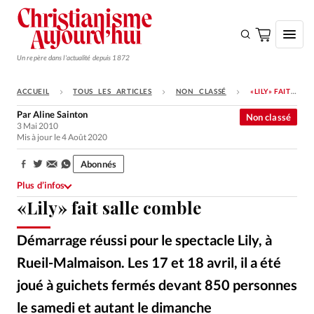
Un repère dans l'actualité depuis 1872
ACCUEIL
TOUS LES ARTICLES
NON CLASSÉ
«LILY» FAIT SALLE COMBLE
S'ABONNER
Par
Aline Sainton
Non classé
3 Mai 2010
Monde
Mis à jour le 4 Août 2020
Eglises
Abonnés
Partager:
Opinions
Plus d’infos
«Lily» fait salle comble
Tous les articles
Faire un don
Démarrage réussi pour le spectacle Lily, à
Emploi
Rueil-Malmaison. Les 17 et 18 avril, il a été
joué à guichets fermés devant 850 personnes
Se connecter
le samedi et autant le dimanche
StudioDesCèdres
©