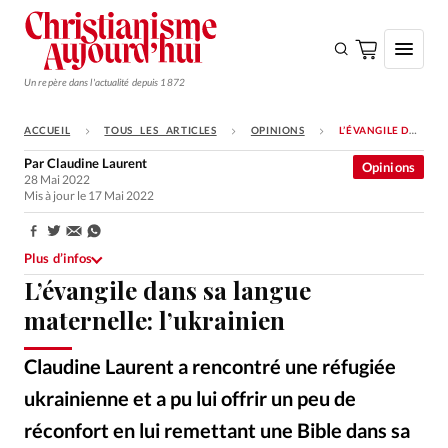
Un repère dans l'actualité depuis 1872
ACCUEIL
TOUS LES ARTICLES
OPINIONS
L’ÉVANGILE DANS SA LANGUE MATERNELLE: L’UKRAINIEN
S'ABONNER
Par
Claudine Laurent
Opinions
28 Mai 2022
Monde
Mis à jour le 17 Mai 2022
Eglises
Partager:
Opinions
Plus d’infos
L’évangile dans sa langue
Tous les articles
maternelle: l’ukrainien
Faire un don
Claudine Laurent a rencontré une réfugiée
Emploi
ukrainienne et a pu lui offrir un peu de
Se connecter
réconfort en lui remettant une Bible dans sa