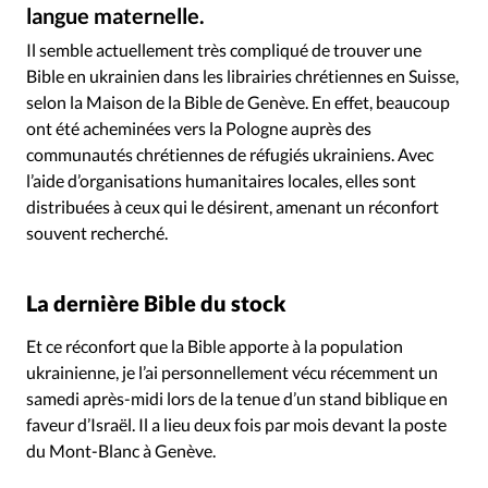
Édition: Internationale
langue maternelle.
Istockphoto
©
Devise:
CHF
Il semble actuellement très compliqué de trouver une
Bible en ukrainien dans les librairies chrétiennes en Suisse,
RUBRIQUES
selon la Maison de la Bible de Genève. En effet, beaucoup
Tous les articles
Actualité chrétienne
ont été acheminées vers la Pologne auprès des
Actualité internationale
Chronique
Culture
communautés chrétiennes de réfugiés ukrainiens. Avec
Dossier
Eglises
Foi
Génération réveil
Monde
l’aide d’organisations humanitaires locales, elles sont
Opinions
Publireportage
Relations Aujourd'hui
distribuées à ceux qui le désirent, amenant un réconfort
souvent recherché.
Société
Tour du monde des Eglises
Trait d'Ixène
Vécu
Vie Intérieure
La dernière Bible du stock
Et ce réconfort que la Bible apporte à la population
ukrainienne, je l’ai personnellement vécu récemment un
samedi après-midi lors de la tenue d’un stand biblique en
faveur d’Israël. Il a lieu deux fois par mois devant la poste
du Mont-Blanc à Genève.