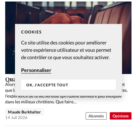
COOKIES
Ce site utilise des cookies pour améliorer
votre expérience utilisateur et vous permet
de contrôler ce que vous souhaitez activer.
Personnaliser
Quand nous ne savons plus comment prier
Alors que les discours sur le bien-être spirituel se multiplient et
OK, J'ACCEPTE TOUT
que la quête de sens traverse largement les sociétés occidentales,
l’expérience de la sécheresse spirituelle demeure peu évoquée
dans les milieux chrétiens. Que faire…
Maude Burkhalter
Abonnés
Opinions
14 Juil 2026