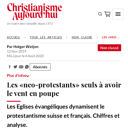
Un repère dans l'actualité depuis 1872
ACCUEIL
TOUS LES ARTICLES
NON CLASSÉ
LES «NEO-PROTESTANTS» SEULS À AVOIR LE VENT EN POUPE
S'ABONNER
Par
Holger Wetjen
Non classé
12 Nov 2019
Monde
Mis à jour le 4 Août 2020
Eglises
Abonnés
Partager:
Opinions
Plus d’infos
Les «neo-protestants» seuls à avoir
Tous les articles
le vent en poupe
Faire un don
Emploi
Les Eglises évangéliques dynamisent le
protestantisme suisse et français. Chiffres et
Se connecter
analyse.
iStockphoto
©