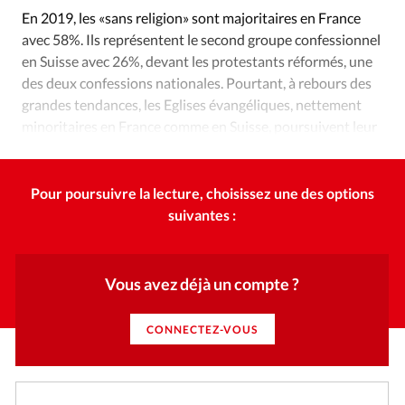
Édition: Internationale
En 2019, les «sans religion» sont majoritaires en France
Devise:
CHF
avec 58%. Ils représentent le second groupe confessionnel
en Suisse avec 26%, devant les protestants réformés, une
RUBRIQUES
des deux confessions nationales. Pourtant, à rebours des
Tous les articles
Actualité chrétienne
grandes tendances, les Eglises évangéliques, nettement
Actualité internationale
Chronique
Culture
minoritaires en France comme en Suisse, poursuivent leur
Dossier
Eglises
Foi
Génération réveil
Monde
croissance, par la conversion.
Opinions
Publireportage
Relations Aujourd'hui
Pour poursuivre la lecture, choisissez une des options
Société
Tour du monde des Eglises
Trait d'Ixène
suivantes :
Vécu
Vie Intérieure
Vous avez déjà un compte ?
CONNECTEZ-VOUS