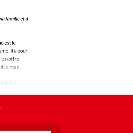
ique
s
ma famille et à
ction
e est le
mpte
me. Il a pour
le n’offre
ement d'adresse
t joints à
ntacter
rminés à
: