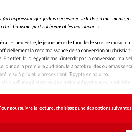
Foi
La bout
À propo
Opinions
 j’ai l’impression que je dois persévérer. Je le dois à moi-même, à 
au christianisme, particulièrement les musulmans».
La réda
ourd'hui
aire, peut-être, le jeune père de famille de souche musulman
Mon co
ficiellement la reconnaissance de sa conversion au christianis
lises
e. En effet, la loi égyptienne n’interdit pas la conversion, mais el
Changem
e jour de la première audition, le 2 octobre, des oulémas se son
érieure
été mise à prix et le procès tient l’Égypte en haleine.
Nous co
isible d’une génération de chrétiens égyptiens qui sont déte
de l’islam.
Emploi
Pour poursuivre la lecture, choisissez une des options suivantes 