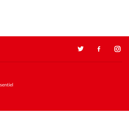
sentiel
Soutenez la presse évangélique.
Faites un don pour nous aider à
nous développer