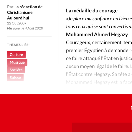
Culture
Dossier
Eglises
Par
La rédaction de
La médaille du courage
Christianisme
Génération réveil
Monde
Aujourd'hui
«Je place ma confiance en Dieu et
22 Oct 2007
tous ceux qui se sont convertis 
Mis à jour le 4 Août 2020
Mohammed Ahmed Hegazy
Publireportage
Relations Auj
Courageux, certainement, témér
THÈMES LIÉS:
premier Égyptien à demander of
Société
Tour du monde des Eg
Culture
ce faire attaqué l’État en justic
Musique
aucun moyen légal de le faire. L
Société
Trait d'Ixène
Vécu
Vie Int
l’État contre Hegazy. Sa tête a 
Suisse
Mohammed Hegazy est la face v
attaquer de front la forteresse 