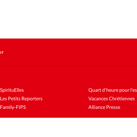
er
SpirituElles
Quart d'heure pour l'es
Les Petits Reporters
Vacances Chrétiennes
Family-FIPS
Alliance Presse
es
Mentions légales
Gestion des cookies