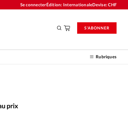
Se connecter
Édition: Internationale
Devise:
CHF
S'ABONNER
Rubriques
nnements
au prix
n don
Alliance Presse
©