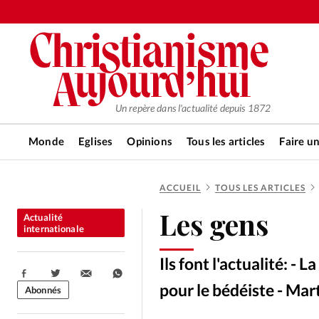
Un repère dans l'actualité depuis 1872
Monde
Eglises
Opinions
Tous les articles
Faire u
ACCUEIL
TOUS LES ARTICLES
RUBRIQUES
Les gens
Actualité
Tous les articles
Actualité ch
internationale
Ils font l'actualité: -
Actualité internationale
Chro
Partager:
pour le bédéiste - Mar
Abonnés