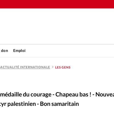
n don
Emploi
ACTUALITÉ INTERNATIONALE
LES GENS
Accueil
rétienne
Les abo
 La médaille du courage - Chapeau bas ! - Nouve
nique
Faire u
tyr palestinien - Bon samaritain