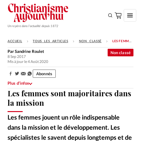
Un repère dans l'actualité depuis 1872
ACCUEIL
TOUS LES ARTICLES
NON CLASSÉ
LES FEMMES SONT MAJORITAIRES DANS LA MISSION
S'ABONNER
Par
Sandrine Roulet
Non classé
8 Sep 2017
Monde
Mis à jour le 4 Août 2020
Eglises
Abonnés
Partager:
Opinions
Plus d’infos
Les femmes sont majoritaires dans
Tous les articles
la mission
Faire un don
Emploi
Les femmes jouent un rôle indispensable
dans la mission et le développement. Les
Se connecter
spécialistes le savent depuis longtemps et de