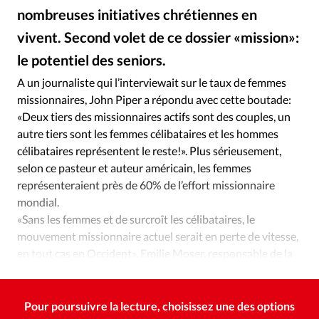
Édition: Internationale
nombreuses initiatives chrétiennes en
Devise:
CHF
vivent. Second volet de ce dossier «mission»:
RUBRIQUES
le potentiel des seniors.
Ixène
©
Tous les articles
Actualité chrétienne
A un journaliste qui l’interviewait sur le taux de femmes
Actualité internationale
Chronique
Culture
missionnaires, John Piper a répondu avec cette boutade:
Dossier
Eglises
Foi
Génération réveil
Monde
«Deux tiers des missionnaires actifs sont des couples, un
autre tiers sont les femmes célibataires et les hommes
Opinions
Publireportage
Relations Aujourd'hui
célibataires représentent le reste!». Plus sérieusement,
Société
Tour du monde des Eglises
Trait d'Ixène
selon ce pasteur et auteur américain, les femmes
Vécu
Vie Intérieure
représenteraient près de 60% de l’effort missionnaire
mondial.
«Sans les femmes et de surcroît les célibataires, le
mouvement missionnaire actuel serait en perte de vitesse,
en tout cas en Occident». Emilie Moser, responsable de la
communication de Wycliffe Suisse, en est convaincue.
Pour poursuivre la lecture, choisissez une des options