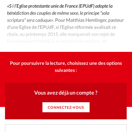
Édition: Internationale
«S i l’Eglise protestante unie de France (EPUdF) adopte la
Devise:
CHF
bénédiction des couples de même sexe, le principe “sola
scriptura” sera caduque»
. Pour Matthias Hemlinger, pasteur
RUBRIQUES
d’une Eglise de l’EPUdF, si l’Eglise réformée avalisait ce
Tous les articles
Actualité chrétienne
choix, au printemps 2015, elle marquerait son rejet de
Actualité internationale
Chronique
Culture
l’enseignement biblique en matière de mariage, de
Dossier
Eglises
Foi
Génération réveil
Monde
théologie de l’alliance et d’anthropologie.
Opinions
Publireportage
Relations Aujourd'hui
Pour poursuivre la lecture, choisissez une des options
Société
Tour du monde des Eglises
Trait d'Ixène
suivantes :
Vécu
Vie Intérieure
Vous avez déjà un compte ?
CONNECTEZ-VOUS