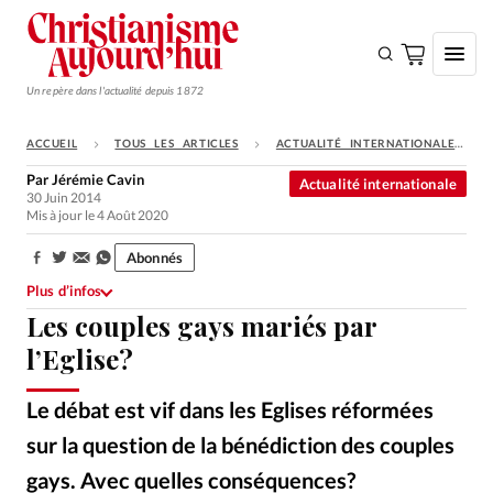
Un repère dans l'actualité depuis 1872
ACCUEIL
TOUS LES ARTICLES
ACTUALITÉ INTERNATIONALE
S'ABONNER
Par
Jérémie Cavin
Actualité internationale
30 Juin 2014
Monde
Mis à jour le 4 Août 2020
Eglises
Abonnés
Partager:
Opinions
Plus d’infos
Les couples gays mariés par
Tous les articles
l’Eglise?
Faire un don
Emploi
Le débat est vif dans les Eglises réformées
sur la question de la bénédiction des couples
Se connecter
gays. Avec quelles conséquences?