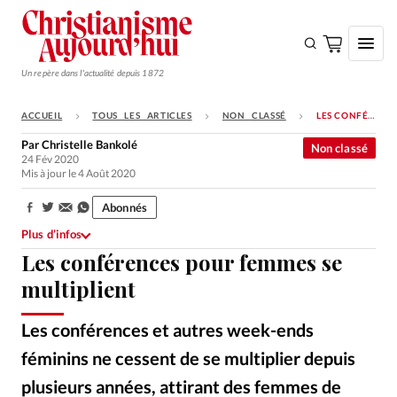
Un repère dans l'actualité depuis 1872
ACCUEIL
TOUS LES ARTICLES
NON CLASSÉ
LES CONFÉRENCES POUR FEMMES SE MULTIPLIENT
S'ABONNER
Par
Christelle Bankolé
Non classé
24 Fév 2020
Monde
Mis à jour le 4 Août 2020
Eglises
Abonnés
Partager:
Opinions
Plus d’infos
Les conférences pour femmes se
Tous les articles
multiplient
Faire un don
Emploi
Les conférences et autres week-ends
féminins ne cessent de se multiplier depuis
Se connecter
plusieurs années, attirant des femmes de