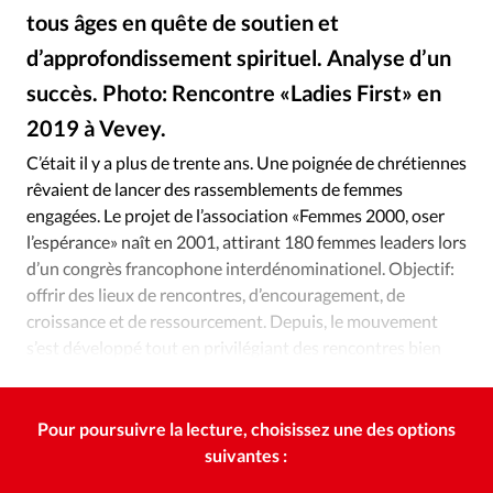
Édition: Internationale
tous âges en quête de soutien et
Devise:
CHF
d’approfondissement spirituel. Analyse d’un
RUBRIQUES
succès. Photo: Rencontre «Ladies First» en
Tous les articles
Actualité chrétienne
2019 à Vevey.
Facebook
©
Actualité internationale
Chronique
Culture
C’était il y a plus de trente ans. Une poignée de chrétiennes
Dossier
Eglises
Foi
Génération réveil
Monde
rêvaient de lancer des rassemblements de femmes
Opinions
Publireportage
Relations Aujourd'hui
engagées. Le projet de l’association «Femmes 2000, oser
Société
Tour du monde des Eglises
Trait d'Ixène
l’espérance» naît en 2001, attirant 180 femmes leaders lors
d’un congrès francophone interdénominationel. Objectif:
Vécu
Vie Intérieure
offrir des lieux de rencontres, d’encouragement, de
croissance et de ressourcement. Depuis, le mouvement
s’est développé tout en privilégiant des rencontres bien
spécifiques.
Pour poursuivre la lecture, choisissez une des options
suivantes :