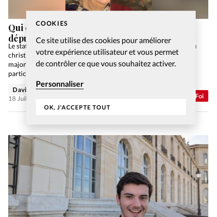
COOKIES
Qui dites-vous que je suis? Avec l’ancienne
députée Georgina Dufoix
Ce site utilise des cookies pour améliorer
Le statut d’Israël fait l’objet d’un débat nourri et suivi au sein du
votre expérience utilisateur et vous permet
christianisme. La position évangélique traditionnellement
de contrôler ce que vous souhaitez activer.
majoritaire tendait à ne plus reconnaître aux Juifs de statut
particulier dans le régime de la Nouvelle…
Personnaliser
David Métreau
Abonnés
Foi
18 Juil 2026
OK, J'ACCEPTE TOUT