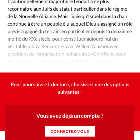
traditionnellement majoritaire tendait à ne plus
reconnaître aux Juifs de statut particulier dans le régime
de la Nouvelle Alliance. Mais l’idée qu’Israël dans la chair
continue à être un peuple élu auquel Dieu a assigné un rôle
précis a gagné du terrain, en particulier depuis la deuxième
moitié du XXe siècle, pour constituer aujourd’hui un
véritable lobby. Rencontre avec Willem Glashouwer,
président de l’organisation hollandaise «Chrétiens pour
Israël International» et responsable européen de la
«Coalition pour Israël».
Pour poursuivre la lecture, choisissez une des options
suivantes :
Vous avez déjà un compte ?
CONNECTEZ-VOUS