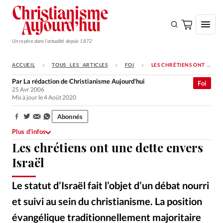
Un repère dans l'actualité depuis 1872
ACCUEIL
TOUS LES ARTICLES
FOI
LES CHRÉTIENS ONT UNE DETTE ENVERS ISRAËL
S'ABONNER
Par
La rédaction de Christianisme Aujourd'hui
Foi
25 Avr 2006
Monde
Mis à jour le 4 Août 2020
Eglises
Abonnés
Partager:
Opinions
Plus d’infos
Les chrétiens ont une dette envers
Tous les articles
Israël
Faire un don
Emploi
Le statut d’Israël fait l’objet d’un débat nourri
et suivi au sein du christianisme. La position
Se connecter
évangélique traditionnellement majoritaire