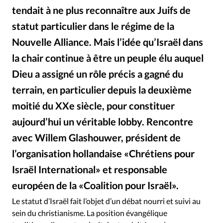
Édition: Internationale
tendait à ne plus reconnaître aux Juifs de
Devise:
CHF
statut particulier dans le régime de la
RUBRIQUES
Nouvelle Alliance. Mais l’idée qu’Israël dans
Tous les articles
Actualité chrétienne
la chair continue à être un peuple élu auquel
Actualité internationale
Chronique
Culture
Dieu a assigné un rôle précis a gagné du
Dossier
Eglises
Foi
Génération réveil
Monde
terrain, en particulier depuis la deuxième
Opinions
Publireportage
Relations Aujourd'hui
moitié du XXe siècle, pour constituer
Société
Tour du monde des Eglises
Trait d'Ixène
aujourd’hui un véritable lobby. Rencontre
Vécu
Vie Intérieure
avec Willem Glashouwer, président de
l’organisation hollandaise «Chrétiens pour
Israël International» et responsable
européen de la «Coalition pour Israël».
Alliance Presse
©
Le statut d’Israël fait l’objet d’un débat nourri et suivi au
sein du christianisme. La position évangélique