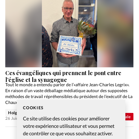
Ces évangéliques qui prennent le pont entre
l’église et la synagogue
Tout le monde a entendu parler de l’«affaire Jean-Charles Legrix».
En raison d’un vaste déballage médiatique autour des supposées
méthodes de travail répréhensibles du président de l’exécutif de La
Chaux-de-Fonds, destitué de ses fonctions par…
COOKIES
Holger Wetjen
Abonnés
Actualité internationale
Ce site utilise des cookies pour améliorer
26 Juin 2026
votre expérience utilisateur et vous permet
de contrôler ce que vous souhaitez activer.