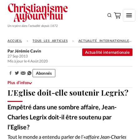
Un repère dans l'actualité depuis 1872
ACCUEIL
TOUS LES ARTICLES
ACTUALITÉ INTERNATIONALE
S'ABONNER
Par
Jérémie Cavin
Actualité internationale
27 Sep 2013
Monde
Mis à jour le 4 Août 2020
Eglises
Abonnés
Partager:
Opinions
Plus d’infos
L’Eglise doit-elle soutenir Legrix?
Tous les articles
Faire un don
Empêtré dans une sombre affaire, Jean-
Emploi
Charles Legrix doit-il être soutenu par
l’Eglise ?
Alliance Presse
©
Se connecter
Tout le monde a entendu parler de l’
«affaire Jean-Charles