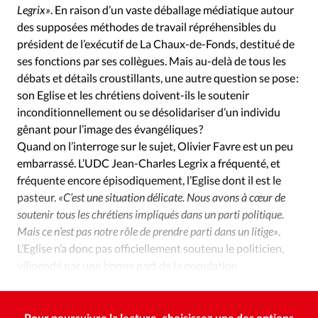
Édition: Internationale
Legrix»
. En raison d’un vaste déballage médiatique autour
des supposées méthodes de travail répréhensibles du
Devise:
CHF
président de l’exécutif de La Chaux-de-Fonds, destitué de
RUBRIQUES
ses fonctions par ses collègues. Mais au-delà de tous les
Tous les articles
Actualité chrétienne
débats et détails croustillants, une autre question se pose :
Actualité internationale
Chronique
Culture
son Eglise et les chrétiens doivent-ils le soutenir
inconditionnellement ou se désolidariser d’un individu
Dossier
Eglises
Foi
Génération réveil
Monde
gênant pour l’image des évangéliques ?
Opinions
Publireportage
Relations Aujourd'hui
Quand on l’interroge sur le sujet, Olivier Favre est un peu
Société
Tour du monde des Eglises
Trait d'Ixène
embarrassé. L’UDC Jean-Charles Legrix a fréquenté, et
Vécu
Vie Intérieure
fréquente encore épisodiquement, l’Eglise dont il est le
pasteur.
«C’est une situation délicate. Nous avons à cœur de
soutenir tous les chrétiens impliqués dans un parti politique.
Mais ce n’est pas notre rôle de prendre parti dans un litige»
.
L’Eglise n’a donc pas officiellement soutenu le politicien,
vilipendé par une bonne part de la population
neuchâteloise.
Pour poursuivre la lecture, choisissez une des options