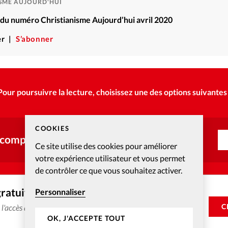
ISME AUJOURD'HUI
é du numéro Christianisme Aujourd’hui avril 2020
r
S’abonner
Pour poursuivre la lecture, choisissez une des options suivantes 
COOKIES
 compte ?
Ce site utilise des cookies pour améliorer
votre expérience utilisateur et vous permet
de contrôler ce que vous souhaitez activer.
gratuitement
Personnaliser
C
e l'accès aux articles web réservés aux abonnés pendant 14
OK, J'ACCEPTE TOUT