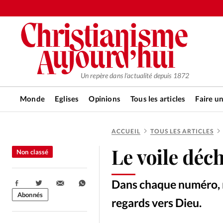
Un repère dans l'actualité depuis 1872
Monde
Eglises
Opinions
Tous les articles
Faire u
ACCUEIL
TOUS LES ARTICLES
RUBRIQUES
Le voile déc
Non classé
Tous les articles
Actualité ch
Dans chaque numéro, n
Partager:
Actualité internationale
Chro
Abonnés
regards vers Dieu.