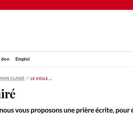
n don
Emploi
NON CLASSÉ
LE VOILE DÉCHIRÉ
Accueil
hiré
rétienne
Les abo
ous vous proposons une prière écrite, pour 
nique
Faire u