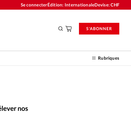
Se connecter
Édition: Internationale
Devise:
CHF
S'ABONNER
Rubriques
nnements
élever nos
n don
iStockphoto
©