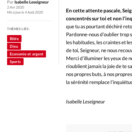
Culture
Dossier
Eglises
Par
Isabelle Leseigneur
2 Avr 2020
En cette attente pascale, Sei
Mis à jour le 4 Août 2020
Génération réveil
Monde
concentrés sur toi et non l’i
que tu as pourtant déchiré ret
THÈMES LIÉS:
Pardonne-nous d’oublier trop so
Publireportage
Relations Auj
Bible
les habitudes, les craintes et l
Dieu
de toi, Seigneur, ne nous recou
Société
Tour du monde des Eg
Economie et argent
Merci d’illuminer les yeux de n
Sports
n’oublient jamais la joie de te
Trait d'Ixène
Vécu
Vie Int
nos propres buts, à nos propres
la sérénité remplace l’inquiét
Isabelle Leseigneur