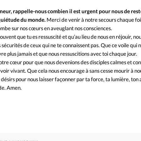
Foi
La bout
gneur, rappelle-nous combien il est urgent pour nous de rest
À propo
Opinions
nquiétude du monde.
Merci de venir à notre secours chaque fois
ombe sur nos cœurs en aveuglant nos consciences.
La réda
uvent que tu es ressuscité et qu’au lieu de nous en réjouir, n
ourd'hui
es sécurités de ceux qui ne te connaissent pas. Que ce voile qui 
Mon co
vre plus jamais et que nous ressuscitions avec toi chaque jour.
lises
otre cœur pour que nous devenions des disciples calmes et conf
Changem
 savoir vivant. Que cela nous encourage à sans cesse mourir à 
érieure
 désirs pour nous laisser façonner par ta force, ta lumière, to
Nous co
ude. Amen.
Emploi