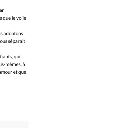
ique
er
s
 que le voile
ction
ous adoptons
nous séparait
mpte
iants, qui
ement d'adresse
nous-mêmes, à
n amour et que
ntacter