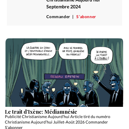
Édition: Internationale
Septembre 2024
Devise:
CHF
Commander
S’abonner
RUBRIQUES
Tous les articles
Actualité chrétienne
Actualité internationale
Chronique
Culture
Dossier
Eglises
Foi
Génération réveil
Monde
Opinions
Publireportage
Relations Aujourd'hui
Société
Tour du monde des Eglises
Trait d'Ixène
Vécu
Vie Intérieure
Le trait d’Ixène: Médiamnésie
Publicité Christianisme Aujourd'hui Article tiré du numéro
Christianisme Aujourd’hui Juillet-Août 2026 Commander
S’abonner