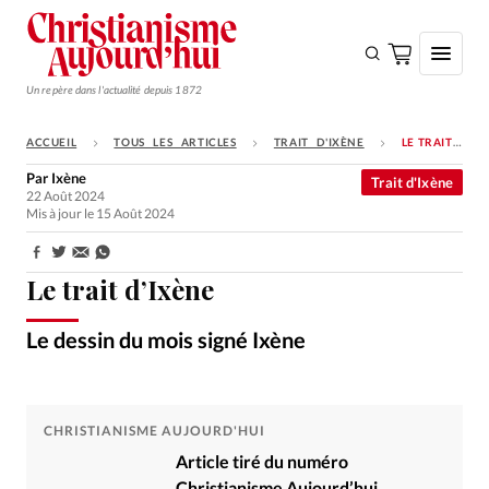
Un repère dans l'actualité depuis 1872
ACCUEIL
TOUS LES ARTICLES
TRAIT D'IXÈNE
LE TRAIT D’IXÈNE
S'ABONNER
Par
Ixène
Trait d'Ixène
22 Août 2024
Monde
Mis à jour le 15 Août 2024
Eglises
Partager:
Opinions
Le trait d’Ixène
Tous les articles
Le dessin du mois signé Ixène
Ixène
©
Faire un don
Emploi
CHRISTIANISME AUJOURD'HUI
Se connecter
Article tiré du numéro
Christianisme Aujourd’hui