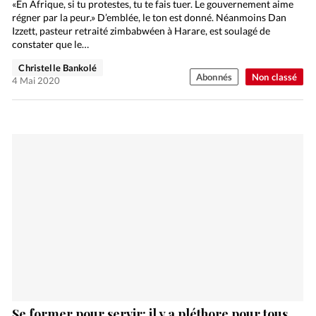
«En Afrique, si tu protestes, tu te fais tuer. Le gouvernement aime
régner par la peur.» D’emblée, le ton est donné. Néanmoins Dan
Izzett, pasteur retraité zimbabwéen à Harare, est soulagé de
constater que le…
Christelle Bankolé
Abonnés
Non classé
4 Mai 2020
Se former pour servir: il y a pléthore pour tous