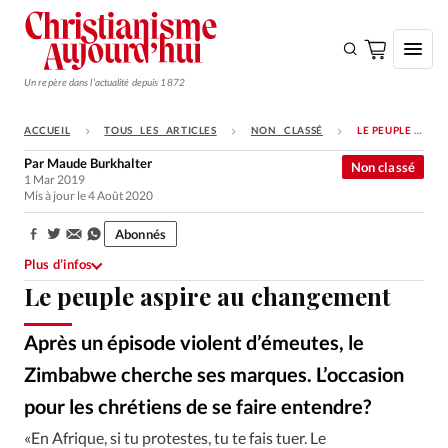
Un repère dans l'actualité depuis 1872
ACCUEIL
TOUS LES ARTICLES
NON CLASSÉ
LE PEUPLE ASPIRE AU CHANGEMENT
S'ABONNER
Par
Maude Burkhalter
Non classé
1 Mar 2019
Monde
Mis à jour le 4 Août 2020
Eglises
Abonnés
Partager:
Opinions
Plus d’infos
Le peuple aspire au changement
Tous les articles
Faire un don
Après un épisode violent d’émeutes, le
Emploi
Zimbabwe cherche ses marques. L’occasion
pour les chrétiens de se faire entendre?
DR
©
Se connecter
«En Afrique, si tu protestes, tu te fais tuer. Le