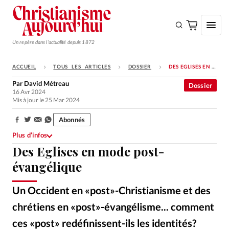
Un repère dans l'actualité depuis 1872
ACCUEIL
TOUS LES ARTICLES
DOSSIER
DES EGLISES EN MODE POST-ÉVANGÉLIQUE
S'ABONNER
Par
David Métreau
Dossier
16 Avr 2024
Monde
Mis à jour le 25 Mar 2024
Eglises
Abonnés
Partager:
Opinions
Plus d’infos
Des Eglises en mode post-
Tous les articles
évangélique
Faire un don
Emploi
Un Occident en «post»-Christianisme et des
chrétiens en «post»-évangélisme... comment
Se connecter
ces «post» redéfinissent-ils les identités?
GettyImages
©