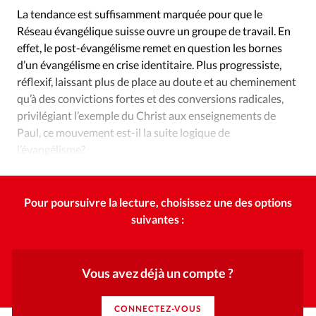
Édition: Internationale
La tendance est suffisamment marquée pour que le
Devise:
CHF
Réseau évangélique suisse ouvre un groupe de travail. En
effet, le post-évangélisme remet en question les bornes
RUBRIQUES
d’un évangélisme en crise identitaire. Plus progressiste,
Tous les articles
Actualité chrétienne
réflexif, laissant plus de place au doute et au cheminement
Actualité internationale
Chronique
Culture
qu’à des convictions fortes et des conversions radicales,
Dossier
Eglises
Foi
Génération réveil
Monde
privilégiant l’exemple du Christ aux enseignements de
Paul, ce mouvement est-il la suite logique de
Opinions
Publireportage
Relations Aujourd'hui
l’évangélisme?
Société
Tour du monde des Eglises
Trait d'Ixène
Vécu
Vie Intérieure
Pour poursuivre la lecture, choisissez une des options
suivantes :
Vous avez déjà un compte ?
CONNECTEZ-VOUS