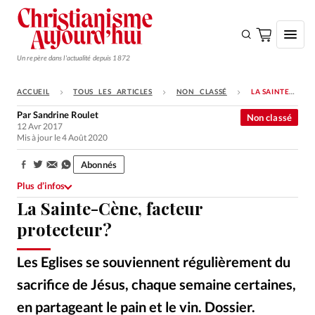
Un repère dans l'actualité depuis 1872
ACCUEIL
TOUS LES ARTICLES
NON CLASSÉ
LA SAINTE-CÈNE, FACTEUR PROTECTEUR?
S'ABONNER
Par
Sandrine Roulet
Non classé
12 Avr 2017
Monde
Mis à jour le 4 Août 2020
Eglises
Abonnés
Partager:
Opinions
Plus d’infos
La Sainte-Cène, facteur
Tous les articles
protecteur?
Faire un don
Emploi
Les Eglises se souviennent régulièrement du
sacrifice de Jésus, chaque semaine certaines,
Se connecter
en partageant le pain et le vin. Dossier.
Ixène
©