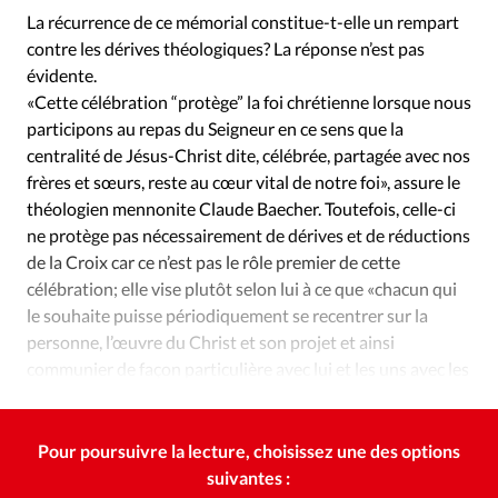
Édition: Internationale
La récurrence de ce mémorial constitue-t-elle un rempart
Devise:
CHF
contre les dérives théologiques? La réponse n’est pas
évidente.
RUBRIQUES
«Cette célébration “protège” la foi chrétienne lorsque nous
Tous les articles
Actualité chrétienne
participons au repas du Seigneur en ce sens que la
Actualité internationale
Chronique
Culture
centralité de Jésus-Christ dite, célébrée, partagée avec nos
Dossier
Eglises
Foi
Génération réveil
Monde
frères et sœurs, reste au cœur vital de notre foi», assure le
théologien mennonite Claude Baecher. Toutefois, celle-ci
Opinions
Publireportage
Relations Aujourd'hui
ne protège pas nécessairement de dérives et de réductions
Société
Tour du monde des Eglises
Trait d'Ixène
de la Croix car ce n’est pas le rôle premier de cette
Vécu
Vie Intérieure
célébration; elle vise plutôt selon lui à ce que «chacun qui
le souhaite puisse périodiquement se recentrer sur la
personne, l’œuvre du Christ et son projet et ainsi
communier de façon particulière avec lui et les uns avec les
autres.»
Pour poursuivre la lecture, choisissez une des options
suivantes :