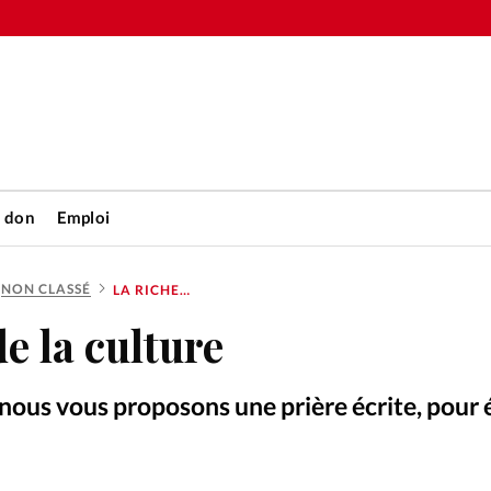
n don
Emploi
NON CLASSÉ
LA RICHESSE DE LA CULTURE
Accueil
e la culture
rétienne
Les abo
ous vous proposons une prière écrite, pour 
nique
Faire u