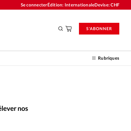
Se connecter
Édition: Internationale
Devise:
CHF
S'ABONNER
Rubriques
nnements
élever nos
n don
iStockphoto
©