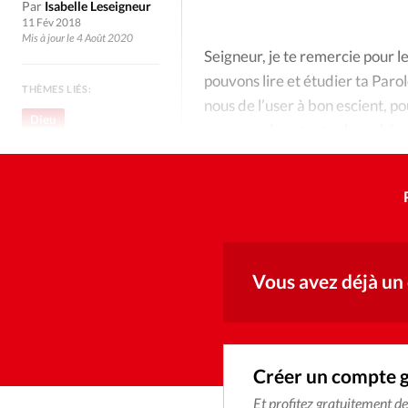
Culture
Dossier
Eglises
Par
Isabelle Leseigneur
11 Fév 2018
Mis à jour le 4 Août 2020
Génération réveil
Monde
Seigneur, je te remercie pour le
pouvons lire et étudier ta Paro
THÈMES LIÉS:
nous de l’user à bon escient, p
Publireportage
Relations Auj
Dieu
message dans toutes les sphères
Education
Société
Tour du monde des Eg
Trait d'Ixène
Vécu
Vie Int
Vous avez déjà un
Créer un compte 
Et profitez gratuitement d