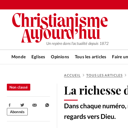
Un repère dans l'actualité depuis 1872
Monde
Eglises
Opinions
Tous les articles
Faire u
ACCUEIL
TOUS LES ARTICLES
RUBRIQUES
La richesse d
Non classé
Tous les articles
Actualité ch
Dans chaque numéro, n
Partager:
Actualité internationale
Chro
Abonnés
regards vers Dieu.