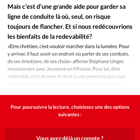
Édition: Internationale
Mais c’est d’une grande aide pour garder sa
Devise:
CHF
ligne de conduite là où, seul, on risque
RUBRIQUES
toujours de flancher. Et si nous redécouvrions
Tous les articles
Actualité chrétienne
les bienfaits de la redevabilité?
iStockphoto
©
Actualité internationale
Chronique
Culture
«Etre chrétien, c’est vouloir marcher dans la lumière. Pour
Dossier
Eglises
Foi
Génération réveil
Monde
y arriver, il faut avoir un endroit où parler de ses combats,
Opinions
Publireportage
Relations Aujourd'hui
de ses émotions, de ses choix» affirme Stéphane Unger,
Société
Tour du monde des Eglises
Trait d'Ixène
missionnaire avec Jeunesse en Mission. Pour lui, être
redevable, c’est donner le droit à une personne qui nous
Vécu
Vie Intérieure
connaît bien de nous poser les questions qu’elle jugera
nécessaires.
Pour poursuivre la lecture, choisissez une des options
suivantes :
Vous avez déjà un compte ?