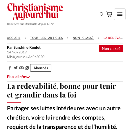
Un repère dans l'actualité depuis 1872
ACCUEIL
TOUS LES ARTICLES
NON CLASSÉ
LA REDEVABILITÉ, BONNE POUR TENIR ET GRANDIR DANS LA FOI
S'ABONNER
Par
Sandrine Roulet
Non classé
14 Nov 2019
Monde
Mis à jour le 4 Août 2020
Eglises
Abonnés
Partager:
Opinions
Plus d’infos
La redevabilité, bonne pour tenir
Tous les articles
et grandir dans la foi
Faire un don
Emploi
Partager ses luttes intérieures avec un autre
chrétien, voire lui rendre des comptes,
Se connecter
requiert de la transparence et de l’humilité.