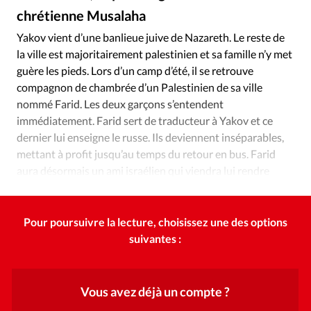
Édition: Internationale
chrétienne Musalaha
Devise:
CHF
Yakov vient d’une banlieue juive de Nazareth. Le reste de
la ville est majoritairement palestinien et sa famille n’y met
RUBRIQUES
Tous les articles
Actualité chrétienne
guère les pieds. Lors d’un camp d’été, il se retrouve
compagnon de chambrée d’un Palestinien de sa ville
Actualité internationale
Chronique
Culture
nommé Farid. Les deux garçons s’entendent
Dossier
Eglises
Foi
Génération réveil
Monde
immédiatement. Farid sert de traducteur à Yakov et ce
Opinions
Publireportage
Relations Aujourd'hui
dernier lui enseigne le russe. Ils deviennent inséparables,
Société
Tour du monde des Eglises
Trait d'Ixène
mettant à profit jusqu’au temps du retour en bus. Farid
aura désormais un ami israélien qui viendra lui rendre
Vécu
Vie Intérieure
visite.
Pour poursuivre la lecture, choisissez une des options
suivantes :
Vous avez déjà un compte ?