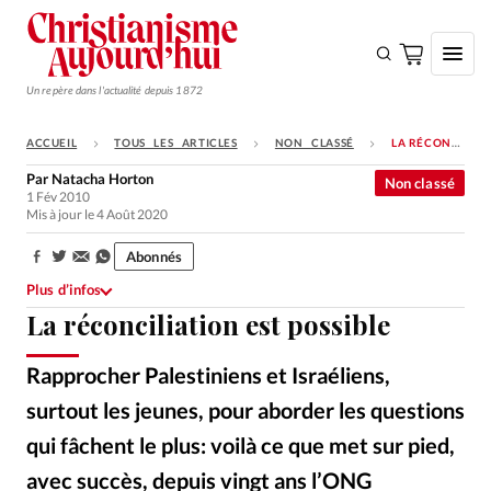
Un repère dans l'actualité depuis 1872
ACCUEIL
TOUS LES ARTICLES
NON CLASSÉ
LA RÉCONCILIATION EST POSSIBLE
S'ABONNER
Par
Natacha Horton
Non classé
1 Fév 2010
Monde
Mis à jour le 4 Août 2020
Eglises
Abonnés
Partager:
Opinions
Plus d’infos
La réconciliation est possible
Tous les articles
Faire un don
Rapprocher Palestiniens et Israéliens,
Emploi
surtout les jeunes, pour aborder les questions
qui fâchent le plus: voilà ce que met sur pied,
Se connecter
avec succès, depuis vingt ans l’ONG